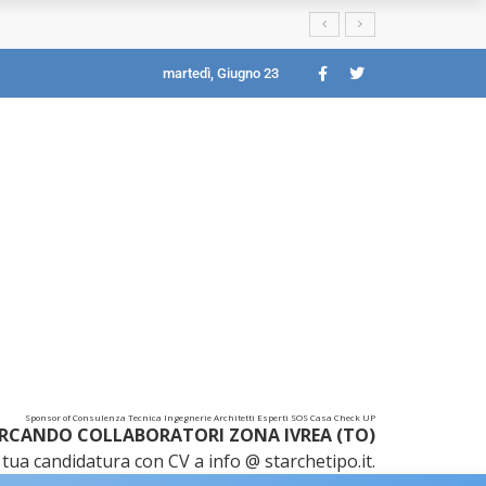
martedì, Giugno 23
Sponsor of Consulenza Tecnica Ingegnerie Architetti Esperti SOS Casa Check UP
RCANDO COLLABORATORI ZONA IVREA (TO)
tua candidatura con CV a info @ starchetipo.it.