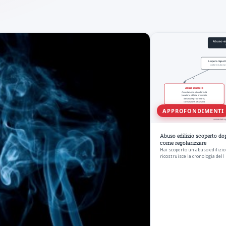
APPROFONDIMENTI
Abuso edilizio scoperto dop
come regolarizzare
Hai scoperto un abuso edilizio 
ricostruisce la cronologia dell