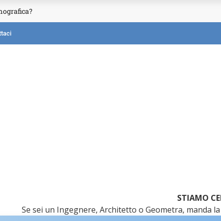
mografica?
taci
STIAMO CE
Se sei un Ingegnere, Architetto o Geometra, manda la 