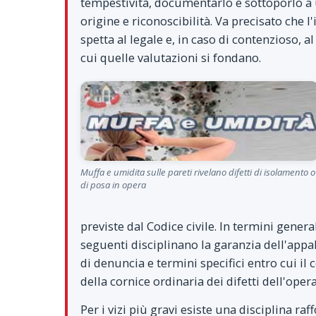
tempestività, documentarlo e sottoporlo a u
origine e riconoscibilità. Va precisato che 
spetta al legale e, in caso di contenzioso, al
cui quelle valutazioni si fondano.
Muffa e umidita sulle pareti rivelano difetti di isolamento o
di posa in opera
previste dal Codice civile. In termini general
seguenti disciplinano la garanzia dell'appalt
di denuncia e termini specifici entro cui il c
della cornice ordinaria dei difetti dell'oper
Per i vizi più gravi esiste una disciplina raf