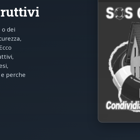
truttivi
 o dei
curezza,
 Ecco
ttivi,
esi,
 e perche