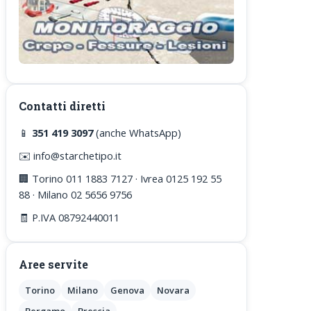
Contatti diretti
📱
351 419 3097
(anche WhatsApp)
✉️ info@starchetipo.it
🏢 Torino 011 1883 7127 · Ivrea 0125 192 55
88 · Milano 02 5656 9756
🧾 P.IVA 08792440011
Aree servite
Torino
Milano
Genova
Novara