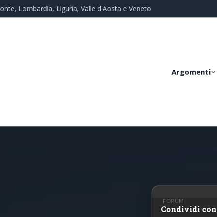
monte, Lombardia, Liguria, Valle d'Aosta e Veneto
Argomenti
FORUM
Condividi con 