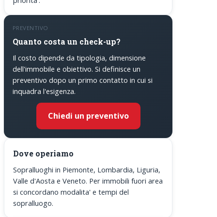
priorita'.
PREVENTIVO
Quanto costa un check-up?
Il costo dipende da tipologia, dimensione
dell'immobile e obiettivo. Si definisce un
preventivo dopo un primo contatto in cui si
inquadra l'esigenza.
Chiedi un preventivo
Dove operiamo
Sopralluoghi in Piemonte, Lombardia, Liguria,
Valle d'Aosta e Veneto. Per immobili fuori area
si concordano modalita' e tempi del
sopralluogo.