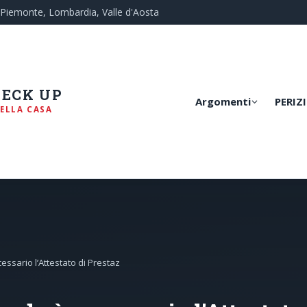
— Piemonte, Lombardia, Valle d'Aosta
HECK UP
Argomenti
PERIZI
ELLA CASA
essario l’Attestato di Prestaz