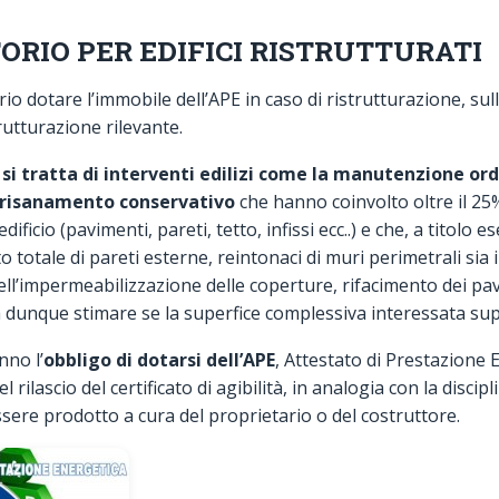
ORIO PER EDIFICI RISTRUTTURATI
io dotare l’immobile dell’APE in caso di ristrutturazione, sull
rutturazione rilevante.
 si tratta di interventi edilizi come la manutenzione ord
il risanamento conservativo
che hanno coinvolto oltre il 25%
edificio (pavimenti, pareti, tetto, infissi ecc..) e che, a titolo
o totale di pareti esterne, reintonaci di muri perimetrali sia 
nell’impermeabilizzazione delle coperture, rifacimento dei pa
rà dunque stimare se la superfice complessiva interessata supe
nno l’
obbligo di dotarsi dell’APE
, Attestato di Prestazione 
rilascio del certificato di agibilità, in analogia con la discip
 essere prodotto a cura del proprietario o del costruttore.