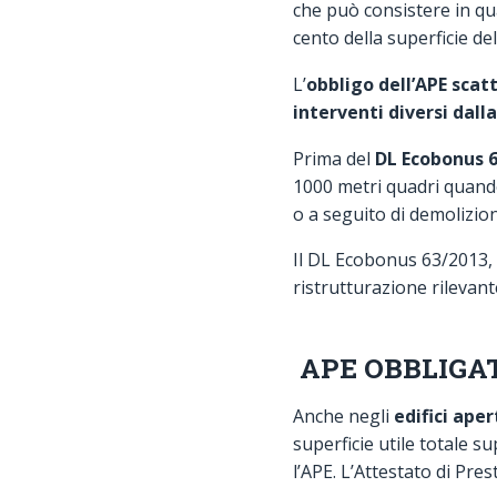
che può consistere in qu
cento della superficie de
L’
obbligo dell’APE scat
interventi diversi dalla
Prima del
DL Ecobonus 
1000 metri quadri quando 
o a seguito di demolizion
Il DL Ecobonus 63/2013, h
ristrutturazione rilevant
APE OBBLIGAT
Anche negli
edifici aper
superficie utile totale s
l’APE. L’Attestato di Pre