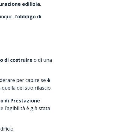
urazione edilizia
.
nque, l’
obbligo di
 di costruire
o di una
iderare per capire se
è
quella del suo rilascio.
to di Prestazione
e l’agibilità è già stata
ificio.