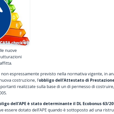
lle nuove
trutturazioni
ffitta.
non espressamente previsto nella normativa vigente, in an
i nuova costruzione, l’
obbligo dell’Attestato di Prestazion
mportanti realizzate sulla base di un di permesso di costruire
005.
bligo dell’APE è stato determinante il DL Ecobonus 63/20
 deve essere dotato dell’APE quando è sottoposto ad una rist