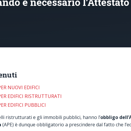
ndo è necessario l’Attestato
enuti
ER NUOVI EDIFICI
ER EDIFICI RISTRUTTURATI
ER EDIFICI PUBBLICI
elli ristrutturati e gli immobili pubblici, hanno l’
obbligo dell’
a
(APE) è dunque obbligatorio a prescindere dal fatto che l’ed