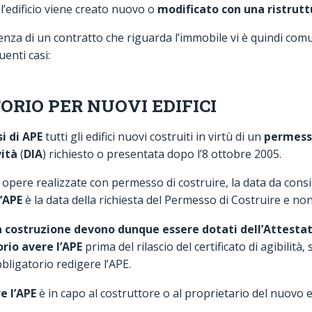
 l’edificio viene creato nuovo o
modificato con una ristrutt
enza di un contratto che riguarda l’immobile vi è quindi comu
enti casi:
ORIO PER NUOVI EDIFICI
i di APE
tutti gli edifici nuovi costruiti in virtù di un
permesso
vità
(
DIA
) richiesto o presentata dopo l’8 ottobre 2005.
i opere realizzate con permesso di costruire, la data da cons
’APE
è la data della richiesta del Permesso di Costruire e non 
ova costruzione devono dunque essere dotati dell’Attesta
rio avere l’APE
prima del rilascio del certificato di agibilità, s
bligatorio redigere l’APE.
e l’APE
è in capo al costruttore o al proprietario del nuovo ed