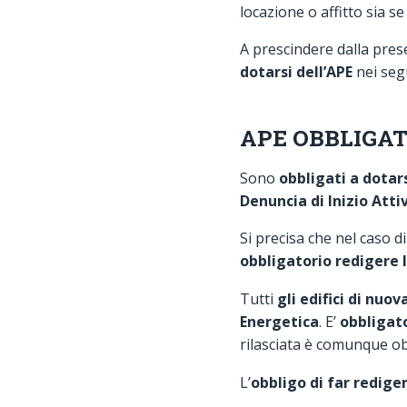
locazione o affitto sia se
A prescindere dalla pres
dotarsi dell’APE
nei segu
APE OBBLIGAT
Sono
obbligati a dotars
Denuncia di Inizio Atti
Si precisa che nel caso d
obbligatorio redigere l
Tutti
gli edifici di nu
Energetica
. E’
obbligato
rilasciata è comunque ob
L’
obbligo di far rediger