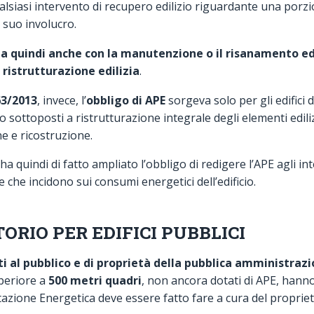
alsiasi intervento di recupero edilizio riguardante una porz
l suo involucro.
ta quindi anche con la manutenzione o il risanamento edi
 ristrutturazione edilizia
.
63/2013
, invece, l’
obbligo di APE
sorgeva solo per gli edifici d
sottoposti a ristrutturazione integrale degli elementi edilizi
e e ricostruzione.
a quindi di fatto ampliato l’obbligo di redigere l’APE agli int
e che incidono sui consumi energetici dell’edificio.
ORIO PER EDIFICI PUBBLICI
ti al pubblico e di proprietà della pubblica amministraz
uperiore a
500 metri quadri
, non ancora dotati di APE, hanno
stazione Energetica deve essere fatto fare a cura del proprie