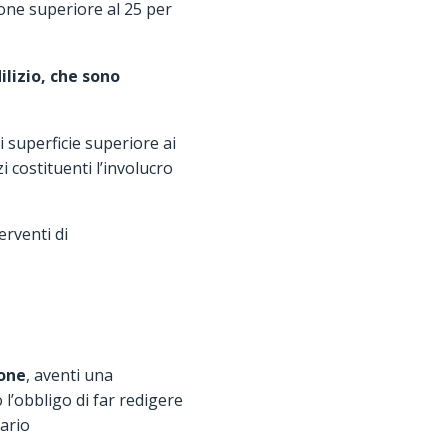
ione superiore al 25 per
lizio, che sono
i superficie superiore ai
 costituenti l’involucro
erventi di
ione
, aventi una
 l’obbligo di far redigere
tario