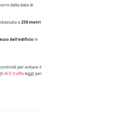
orni dalla data di
 abbassata a
250 metri
sso dell’edificio
in
controlli per evitare il
gli
ACE truffa
leggi per