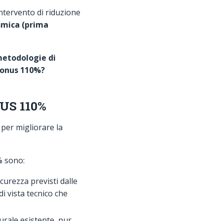
ntervento di riduzione
ismica (prima
 metodologie di
rbonus 110%?
NUS 110%
 per migliorare la
% sono:
sicurezza previsti dalle
di vista tecnico che
urale esistente, pur