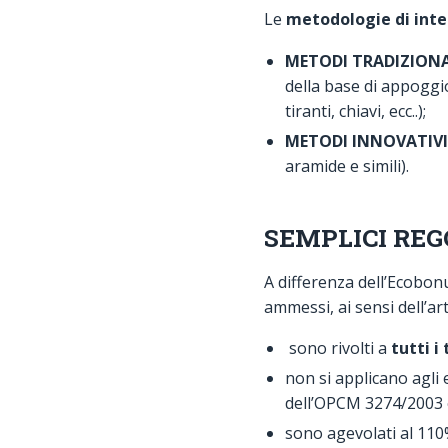
Le
metodologie di inter
METODI TRADIZIONA
della base di appoggio
tiranti, chiavi, ecc..);
METODI INNOVATIVI
aramide e simili).
SEMPLICI REG
A differenza dell’Ecobonus
ammessi, ai sensi dell’ar
sono rivolti a
tutti i
non si applicano agli 
dell’OPCM 3274/2003 e
sono agevolati al 110%