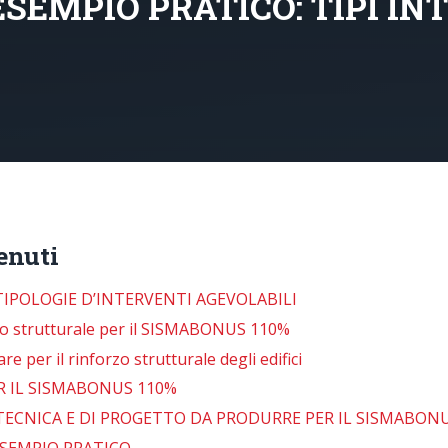
SEMPIO PRATICO: TIPI IN
enuti
IPOLOGIE D’INTERVENTI AGEVOLABILI
nto strutturale per il SISMABONUS 110%
e per il rinforzo strutturale degli edifici
R IL SISMABONUS 110%
CNICA E DI PROGETTO DA PRODURRE PER IL SISMABON