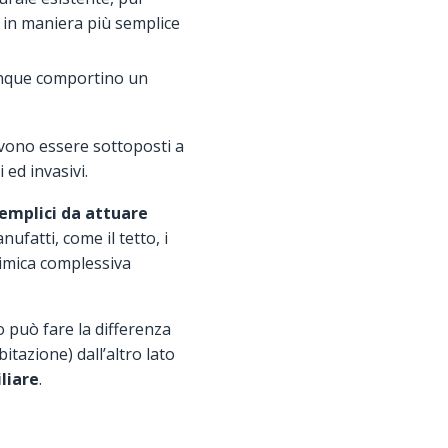
i in maniera più semplice
unque comportino un
ono essere sottoposti a
 ed invasivi.
emplici da attuare
fatti, come il tetto, i
 simica complessiva
o può fare la differenza
itazione) dall’altro lato
liare
.