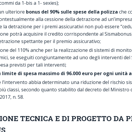
(commi da 1-bis a 1- sexies);
n ulteriore
bonus del 90% sulle spese della polizza
che co
contestualmente alla cessione della detrazione ad un’impresa 
e la detrazione per i premi assicurativi non può essere “cedu
ione potrà acquisire il credito corrispondente al Sismabonus,
etrazione spettante per il premio assicurativo;
one del 110% anche per la realizzazione di sistemi di monito
smici, se eseguiti congiuntamente ad uno degli interventi de
pesa previsti per tali interventi;
n
limite di spesa massimo di 96.000 euro per ogni unità a
 l’intervento abbia determinato una riduzione del rischio si
più classi, secondo quanto stabilito dal decreto del Ministro d
2017, n. 58.
ONE TECNICA E DI PROGETTO DA 
US