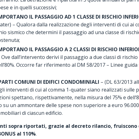
se e in quelli successivi;
PORTANO IL PASSAGGIO AD 1 CLASSE DI RISCHIO INFER
ater) – Qualora dalla realizzazione degli interventi di cui ai c
hio sismico che determini il passaggio ad una classe di rischi
ostenuta;
PORTANO IL PASSAGGIO A 2 CLASSI DI RISCHIO INFERIO
ve dall’intervento derivi il passaggio a due classi di rischio 
ll’80%. Occorre far riferimento al DM 58/2017 – Linee guida 
PARTI COMUNI DI EDIFICI CONDOMINIALI
– (DL 63/2013 all
i interventi di cui al comma 1-quater siano realizzati sulle pa
zioni spettano, rispettivamente, nella misura del 75% e dell’
no su un ammontare delle spese non superiore a euro 96.000 m
obiliari di ciascun edificio.
enti sopra riportati, grazie al decreto rilancio, fruiscon
BONUS al 110%
.