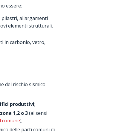
no essere:
e pilastri, allargamenti
ovi elementi strutturali,
ti in carbonio, vetro,
ne del rischio sismico
fici produttivi
;
 zona 1,2 o 3
(ai sensi
el comune
);
mico delle parti comuni di