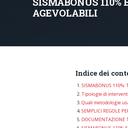
SISMABONUS 110% E
AGEVOLABILI
Indice dei cont
SISMABONUS 110%: T
Tipologie di interve
Quali metodologie usar
SEMPLICI REGOLE PE
DOCUMENTAZIONE TE