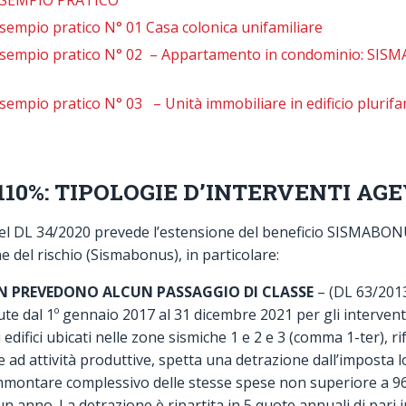
SEMPIO PRATICO
pio pratico N° 01 Casa colonica unifamiliare
mpio pratico N° 02 – Appartamento in condominio: SIS
io pratico N° 03 – Unità immobiliare in edificio plurifami
10%: TIPOLOGIE D’INTERVENTI AG
 del DL 34/2020 prevede l’estensione del beneficio SISMABONU
ne del rischio (Sismabonus), in particolare:
N PREVEDONO ALCUN PASSAGGIO DI CLASSE
– (DL 63/2013
te dal 1º gennaio 2017 al 31 dicembre 2021 per gli interventi d
 edifici ubicati nelle zone sismiche 1 e 2 e 3 (comma 1-ter), ri
e ad attività produttive, spetta una detrazione dall’imposta 
mmontare complessivo delle stesse spese non superiore a 96
n anno. La detrazione è ripartita in 5 quote annuali di pari 