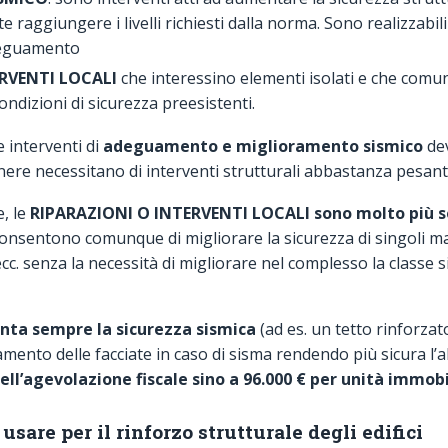
raggiungere i livelli richiesti dalla norma. Sono realizzabil
adeguamento
RVENTI LOCALI
che interessino elementi isolati e che com
ndizioni di sicurezza preesistenti.
 interventi di
adeguamento e miglioramento sismico
dev
nere necessitano di interventi strutturali abbastanza pesanti
e, le
RIPARAZIONI O INTERVENTI LOCALI
sono molto più s
onsentono comunque di migliorare la sicurezza di singoli manu
i ecc. senza la necessità di migliorare nel complesso la classe
ta sempre la sicurezza sismica
(ad es. un tetto rinforzat
tamento delle facciate in caso di sisma rendendo più sicura l’ab
ell’agevolazione fiscale sino a 96.000 € per unità immobi
sare per il rinforzo strutturale degli edifici