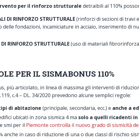
vento per il rinforzo strutturale
detraibili al 110% posso
LI DI RINFORZO STRUTTURALE
(rinforzi di sezioni di travi 
 delle fondazioni, incamiciature in acciaio, inserimento di nu
 DI RINFORZO STRUTTURALE
(uso di materiali fibrorinforza
OLE PER IL SISMABONUS 110%
, più articolato, in linea di massima gli interventi di riduzio
t.119, c.4 – DL. 34/2020 prevedono alcune semplici regole:
 tipi di abitazione
(principale, secondaria, ecc.) e
anche a edi
edifici ubicati in zona sismica 4 ma
solo a quelli ricadenti in
 smi per il
Piemonte controlla il nuovo grado di sismicità d
 anche in caso di riduzione di una o due classi di rischio sis