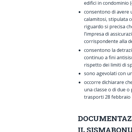
edifici in condominio 
consentono di avere u
calamitosi, stipulata 
riguardo si precisa ch
l’impresa di assicuraz
corrispondente alla d
consentono la detrazi
continuo a fini antisi
rispetto dei limiti di s
sono agevolati con u
occorre dichiarare che
una classe o di due o 
trasporti 28 febbraio 
DOCUMENTAZI
IL SISMABON