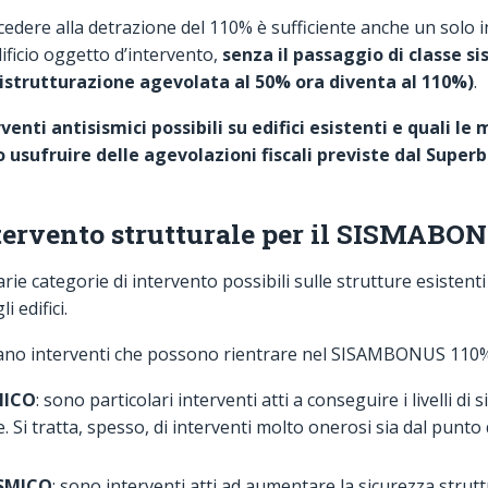
edere alla detrazione del 110% è sufficiente anche un solo i
dificio oggetto d’intervento,
senza il passaggio di classe s
istrutturazione agevolata al 50% ora diventa al 110%)
.
venti antisismici possibili su edifici esistenti e quali le
 usufruire delle agevolazioni fiscali previste dal Supe
ntervento strutturale per il SISMABO
rie categorie di intervento possibili sulle strutture esistenti
i edifici.
iduano interventi che possono rientrare nel SISAMBONUS 110
MICO
: sono particolari interventi atti a conseguire i livelli di 
 Si tratta, spesso, di interventi molto onerosi sia dal punto 
SMICO
: sono interventi atti ad aumentare la sicurezza strutt