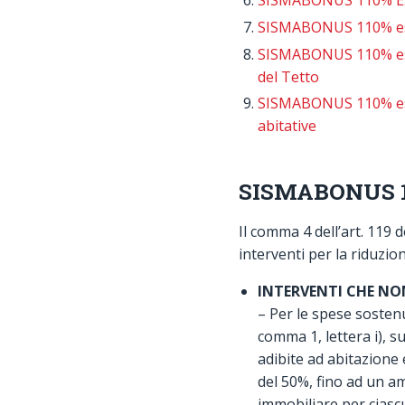
SISMABONUS 110% E
SISMABONUS 110% esem
SISMABONUS 110% ese
del Tetto
SISMABONUS 110% esemp
abitative
SISMABONUS 1
Il comma 4 dell’art. 119
interventi per la riduzio
INTERVENTI CHE NO
– Per le spese sostenu
comma 1, lettera i), su
adibite ad abitazione 
del 50%, fino ad un a
immobiliare per ciascu