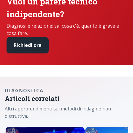
Vuoi un parere tecnico
indipendente?
Diagnosi e relazione: sai cosa c'è, quanto è grave e
cosa fare.
Richiedi ora
DIAGNOSTICA
Articoli correlati
Altri approfondimenti sui metodi di indagine non
distruttiva.