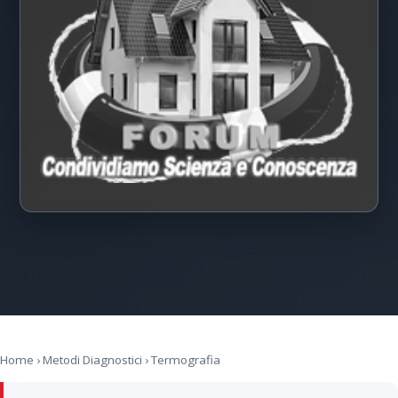
Home
›
Metodi Diagnostici
› Termografia