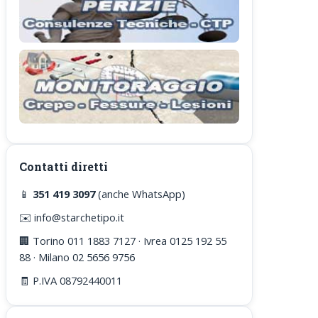
Contatti diretti
📱
351 419 3097
(anche WhatsApp)
✉️ info@starchetipo.it
🏢 Torino 011 1883 7127 · Ivrea 0125 192 55
88 · Milano 02 5656 9756
🧾 P.IVA 08792440011