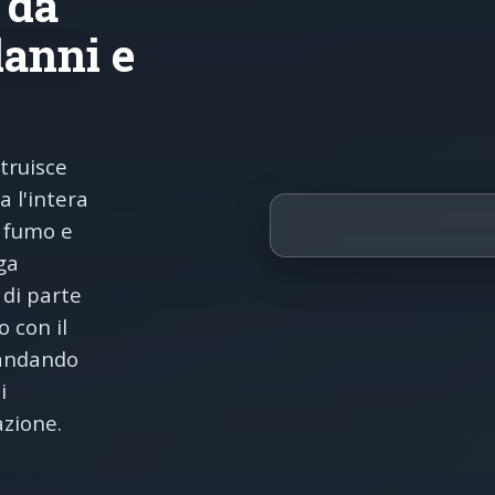
 da
danni e
truisce
a l'intera
a fumo e
ga
 di parte
o con il
imandando
i
azione.