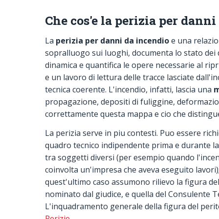
Che cos'e la perizia per danni
La
perizia per danni da incendio
e una relazio
sopralluogo sui luoghi, documenta lo stato dei d
dinamica e quantifica le opere necessarie al ripr
e un lavoro di lettura delle tracce lasciate dall'
tecnica coerente. L'incendio, infatti, lascia una
propagazione, depositi di fuliggine, deformazioni
correttamente questa mappa e cio che distingue
La perizia serve in piu contesti. Puo essere rich
quadro tecnico indipendente prima e durante l
tra soggetti diversi (per esempio quando l'ince
coinvolta un'impresa che aveva eseguito lavori);
quest'ultimo caso assumono rilievo la figura de
nominato dal giudice, e quella del Consulente Tec
L'inquadramento generale della figura del perito
Perizie
.