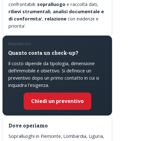
confrontabili:
sopralluogo
e raccolta dati,
rilievi strumentali
,
analisi documentale e
di conformita'
,
relazione
con evidenze e
priorita'.
PREVENTIVO
Quanto costa un check-up?
Il costo dipende da tipologia, dimensione
dell'immobile e obiettivo. Si definisce un
preventivo dopo un primo contatto in cui si
inquadra l'esigenza.
Chiedi un preventivo
Dove operiamo
Sopralluoghi in Piemonte, Lombardia, Liguria,