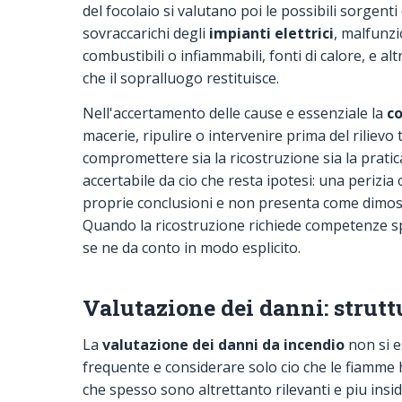
del focolaio si valutano poi le possibili sorgenti
sovraccarichi degli
impianti elettrici
, malfunz
combustibili o infiammabili, fonti di calore, e a
che il sopralluogo restituisce.
Nell'accertamento delle cause e essenziale la
co
macerie, ripulire o intervenire prima del rilievo
compromettere sia la ricostruzione sia la pratica
accertabile da cio che resta ipotesi: una perizia c
proprie conclusioni e non presenta come dimost
Quando la ricostruzione richiede competenze spec
se ne da conto in modo esplicito.
Valutazione dei danni: strut
La
valutazione dei danni da incendio
non si e
frequente e considerare solo cio che le fiamme h
che spesso sono altrettanto rilevanti e piu insi