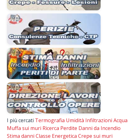
I più cercati
Termografia
Umidità
Infiltrazioni Acqua
Muffa sui muri
Ricerca Perdite
Danni da Incendio
Stima danni
Classe Energetica
Crepe sui muri