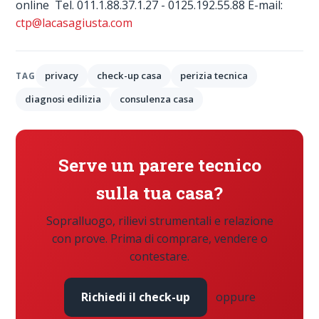
online Tel. 011.1.88.37.1.27 - 0125.192.55.88 E-mail:
ctp@lacasagiusta.com
privacy
check-up casa
perizia tecnica
TAG
diagnosi edilizia
consulenza casa
Serve un parere tecnico
sulla tua casa?
Sopralluogo, rilievi strumentali e relazione
con prove. Prima di comprare, vendere o
contestare.
Richiedi il check-up
oppure