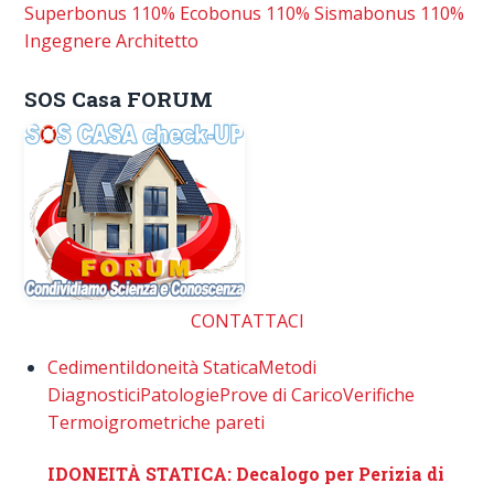
Superbonus 110%
Ecobonus 110%
Sismabonus 110%
Ingegnere
Architetto
SOS Casa FORUM
CONTATTACI
Cedimenti
Idoneità Statica
Metodi
Diagnostici
Patologie
Prove di Carico
Verifiche
Termoigrometriche pareti
IDONEITÀ STATICA: Decalogo per Perizia di