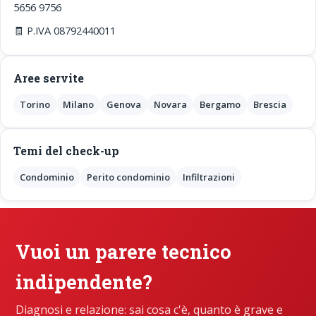
5656 9756
🧾 P.IVA 08792440011
Aree servite
Torino
Milano
Genova
Novara
Bergamo
Brescia
Temi del check-up
Condominio
Perito condominio
Infiltrazioni
Vuoi un parere tecnico
indipendente?
Diagnosi e relazione: sai cosa c'è, quanto è grave e