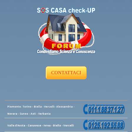
CONTATTACI
Piemonte: Torino - Biella - Vercelli- Alessandria -
Novara - Cuneo - Asti - Verbania
Valle d'Aosta - Canavese - Ivrea - Biella - Vercelli