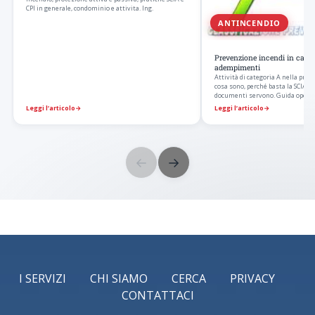
CPI in generale, condominio e attivita. Ing.
ANTINCENDIO
Prevenzione incendi in categ
adempimenti
Attività di categoria A nella prev
cosa sono, perché basta la SCIA a
documenti servono. Guida operat
Leggi l’articolo
→
Leggi l’articolo
→
←
→
I SERVIZI
CHI SIAMO
CERCA
PRIVACY
CONTATTACI