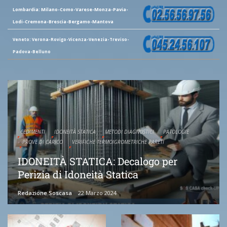
Lombardia: Milano-Como-Varese-Monza-Pavia-
Lodi-Cremona-Brescia-Bergamo-Mantova
Veneto: Verona-Rovigo-Vicenza-Venezia-Treviso-
Padova-Belluno
CEDIMENTI
IDONEITÀ STATICA
METODI DIAGNOSTICI
PATOLOGIE
PROVE DI CARICO
VERIFICHE TERMOIGROMETRICHE PARETI
IDONEITÀ STATICA: Decalogo per
Perizia di Idoneità Statica
Redazione Soscasa
22 Marzo 2024