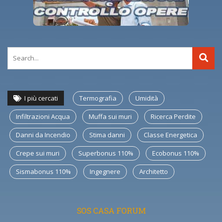
I più cercati
Termografia
Umidità
Infiltrazioni Acqua
Muffa sui muri
Ricerca Perdite
Danni da Incendio
Stima danni
Classe Energetica
Crepe sui muri
Superbonus 110%
Ecobonus 110%
Sismabonus 110%
Ingegnere
Architetto
SOS CASA FORUM