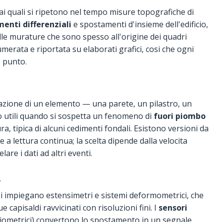
o ai quali si ripetono nel tempo misure topografiche di
enti differenziali
e spostamenti d'insieme dell'edificio,
lle murature che sono spesso all'origine dei quadri
umerata e riportata su elaborati grafici, cosi che ogni
o punto.
nazione di un elemento — una parete, un pilastro, un
o utili quando si sospetta un fenomeno di
fuori piombo
a, tipica di alcuni cedimenti fondali. Esistono versioni da
 a lettura continua; la scelta dipende dalla velocita
are i dati ad altri eventi.
i
i impiegano estensimetri e sistemi deformometrici, che
capisaldi ravvicinati con risoluzioni fini. I
sensori
iometrici) convertono lo spostamento in un segnale