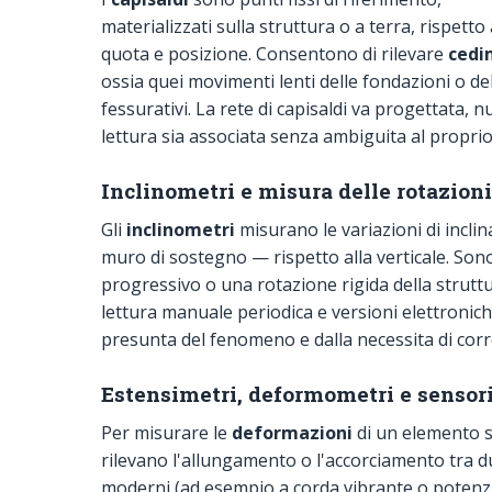
materializzati sulla struttura o a terra, rispett
quota e posizione. Consentono di rilevare
cedim
ossia quei movimenti lenti delle fondazioni o de
fessurativi. La rete di capisaldi va progettata, n
lettura sia associata senza ambiguita al propri
Inclinometri e misura delle rotazioni
Gli
inclinometri
misurano le variazioni di incli
muro di sostegno — rispetto alla verticale. Son
progressivo o una rotazione rigida della struttur
lettura manuale periodica e versioni elettroniche
presunta del fenomeno e dalla necessita di correl
Estensimetri, deformometri e sensor
Per misurare le
deformazioni
di un elemento s
rilevano l'allungamento o l'accorciamento tra due 
moderni (ad esempio a corda vibrante o potenz