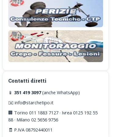
Contatti diretti
📱
351 419 3097
(anche WhatsApp)
✉️ info@starchetipo.it
🏢 Torino 011 1883 7127 · Ivrea 0125 192 55
88 · Milano 02 5656 9756
🧾 P.IVA 08792440011