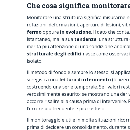
Che cosa significa monitorar
Monitorare una struttura significa misurarne n
rotazioni, deformazioni, aperture di lesioni, v
fermo
oppure
in evoluzione
. Il dato che cont
istantaneo, ma la sua
tendenza
: una struttur
merita piu attenzione di una condizione anomala
strutturale degli edifici
nasce come osservazi
isolato.
Il metodo di fondo e sempre lo stesso: si appl
si registra una
lettura di riferimento
(lo «zero
costruendo una serie temporale. Se i valori res
verosimilmente esaurito; se mostrano una deriv
occorre risalire alla causa prima di intervenire. 
l'errore piu frequente e piu costoso.
Il monitoraggio e utile in molte situazioni ricor
prima di decidere un consolidamento, durante s