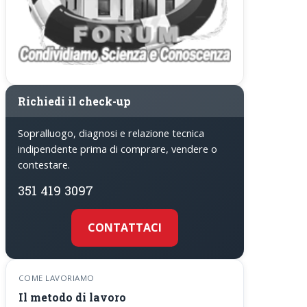
Richiedi il check-up
Sopralluogo, diagnosi e relazione tecnica
indipendente prima di comprare, vendere o
contestare.
351 419 3097
CONTATTACI
COME LAVORIAMO
Il metodo di lavoro