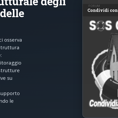
tturale degli
FORUM
 delle
Condividi con 
ci osserva
truttura
:
nitoraggio
strutture
ive su
 supporto
ndo le