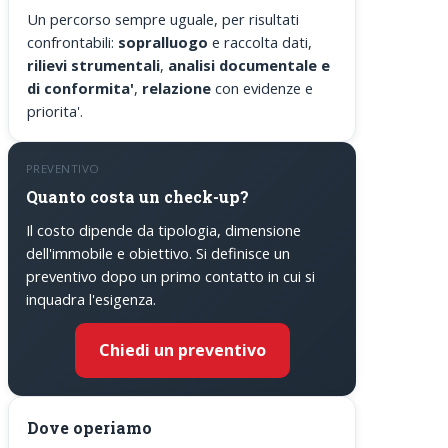
Un percorso sempre uguale, per risultati
confrontabili:
sopralluogo
e raccolta dati,
rilievi strumentali
,
analisi documentale e
di conformita'
,
relazione
con evidenze e
priorita'.
PREVENTIVO
Quanto costa un check-up?
Il costo dipende da tipologia, dimensione
dell'immobile e obiettivo. Si definisce un
preventivo dopo un primo contatto in cui si
inquadra l'esigenza.
Chiedi un preventivo
Dove operiamo