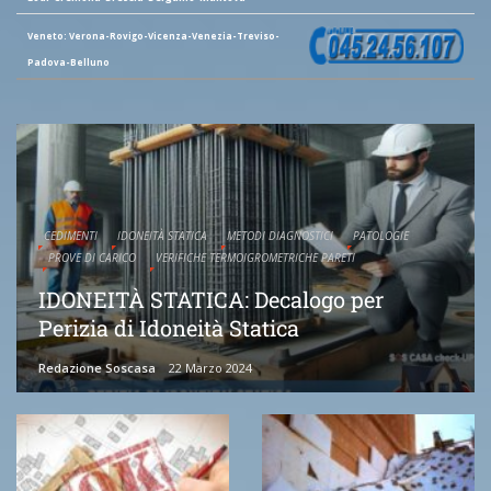
Veneto: Verona-Rovigo-Vicenza-Venezia-Treviso-
Padova-Belluno
CEDIMENTI
IDONEITÀ STATICA
METODI DIAGNOSTICI
PATOLOGIE
PROVE DI CARICO
VERIFICHE TERMOIGROMETRICHE PARETI
IDONEITÀ STATICA: Decalogo per
Perizia di Idoneità Statica
Redazione Soscasa
22 Marzo 2024