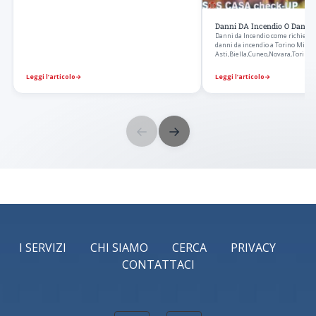
Danni DA Incendio O Danni
Danni da Incendio come richieder
danni da incendio a Torino Milan
Asti,Biella,Cuneo,Novara,Torino,
Leggi l’articolo
→
Leggi l’articolo
→
←
→
I SERVIZI
CHI SIAMO
CERCA
PRIVACY
CONTATTACI