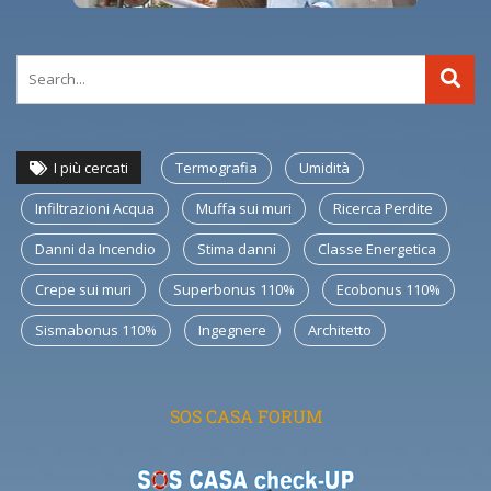
I più cercati
Termografia
Umidità
Infiltrazioni Acqua
Muffa sui muri
Ricerca Perdite
Danni da Incendio
Stima danni
Classe Energetica
Crepe sui muri
Superbonus 110%
Ecobonus 110%
Sismabonus 110%
Ingegnere
Architetto
SOS CASA FORUM