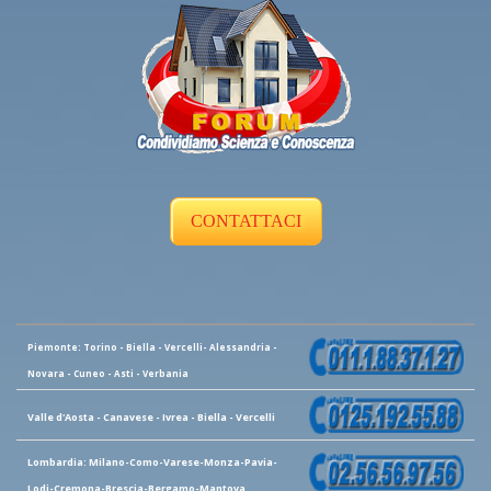
CONTATTACI
Piemonte: Torino - Biella - Vercelli- Alessandria -
Novara - Cuneo - Asti - Verbania
Valle d'Aosta - Canavese - Ivrea - Biella - Vercelli
Lombardia: Milano-Como-Varese-Monza-Pavia-
Lodi-Cremona-Brescia-Bergamo-Mantova