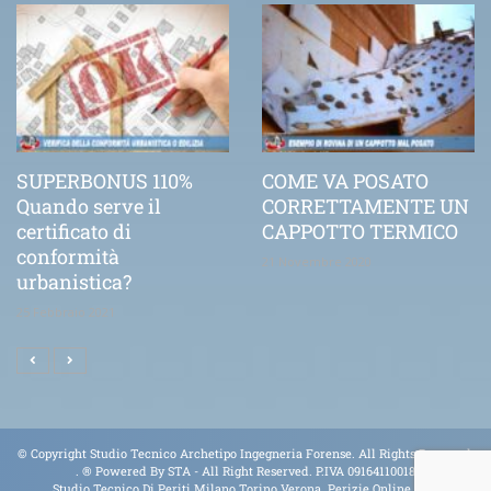
SUPERBONUS 110%
COME VA POSATO
Quando serve il
CORRETTAMENTE UN
certificato di
CAPPOTTO TERMICO
conformità
21 Novembre 2020
urbanistica?
25 Febbraio 2021
© Copyright Studio Tecnico Archetipo Ingegneria Forense. All Rights Reserved.
.
® Powered By
STA
- All Right Reserved. P.IVA 09164110018
Studio Tecnico Di Periti Milano Torino Verona Perizie Online Tel.