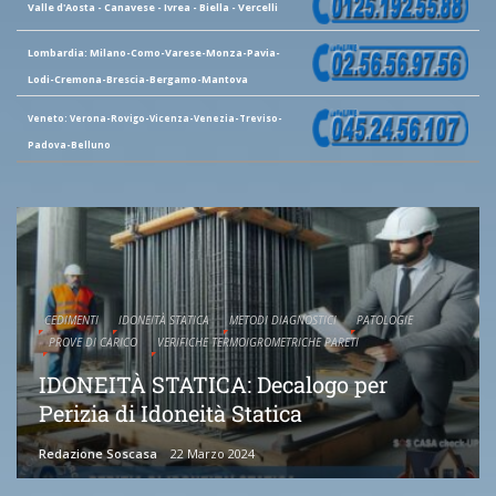
Valle d'Aosta - Canavese - Ivrea - Biella - Vercelli
Lombardia: Milano-Como-Varese-Monza-Pavia-
Lodi-Cremona-Brescia-Bergamo-Mantova
Veneto: Verona-Rovigo-Vicenza-Venezia-Treviso-
Padova-Belluno
CEDIMENTI
IDONEITÀ STATICA
METODI DIAGNOSTICI
PATOLOGIE
PROVE DI CARICO
VERIFICHE TERMOIGROMETRICHE PARETI
IDONEITÀ STATICA: Decalogo per
Perizia di Idoneità Statica
Redazione Soscasa
22 Marzo 2024