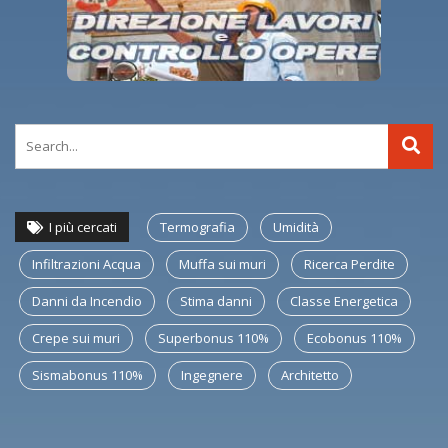
I più cercati
Termografia
Umidità
Infiltrazioni Acqua
Muffa sui muri
Ricerca Perdite
Danni da Incendio
Stima danni
Classe Energetica
Crepe sui muri
Superbonus 110%
Ecobonus 110%
Sismabonus 110%
Ingegnere
Architetto