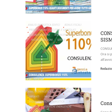
ANALISI ENERGETICA EDIFICI
BONUS FISCALI
PROGETTAZIONE ESECUTIVA E CAPITOLATI
CON
RIQUALIFICAZIONE
RIQUALIFICAZIONE ENERGETICA
SISM
RISTRUTTURAZIONI
SERVIZI
CONSUL
Ora si 
all’avvi
Redazio
ANALISI ENERGETICA EDIFICI
BONUS FISCALI
IMPIANTI
INVOLUCRO EDILIZIO
RIQUALIFICAZIONE ENERGETICA
RISTRUTTURAZIONI
Cons
SERVIZI
VERIFICHE ENERGETICHE
Consul