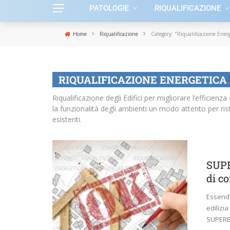
PATOLOGIE
RIQUALIFICAZIONE
›
›
Home
Riqualificazione
Category: "Riqualificazione Energ
RIQUALIFICAZIONE ENERGETICA
Riqualificazione degli Edifici per migliorare l’efficienz
la funzionalità degli ambienti un modo attento per ristr
esistenti.
BONUS FISCALI
CONTROLLO PREVENTIVO DEI
LAVORI
RIQUALIFICAZIONE
RIQUALIFICAZIONE
SUPE
ENERGETICA
RISTRUTTURAZIONI
SERVIZI
di c
Essendo
edilizia
SUPERB