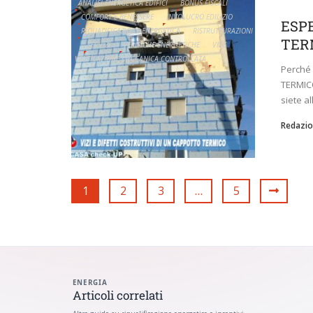
ANALISI ENERGETICA EDIFICI
BONUS FISCALI
COMFORT E BENESSERE
INVOLUCRO EDILIZIO
ESP
RIQUALIFICAZIONE ENERGETICA
RISTRUTTURAZIONI
TERM
SERVIZI
VERIFICHE ENERGETICHE
VMC
VENTILAZIONE MECCANICA CONTROLLATA
Perché
TERMICO
siete all
Redazio
1
2
3
…
5
ENERGIA
Articoli correlati