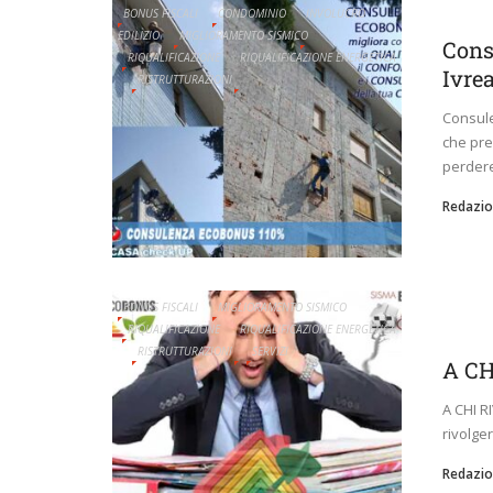
BONUS FISCALI
CONDOMINIO
INVOLUCRO
EDILIZIO
MIGLIORAMENTO SISMICO
Cons
RIQUALIFICAZIONE
RIQUALIFICAZIONE ENERGETICA
Ivre
RISTRUTTURAZIONI
Consule
che pre
perdere
Redazio
BONUS FISCALI
MIGLIORAMENTO SISMICO
RIQUALIFICAZIONE
RIQUALIFICAZIONE ENERGETICA
RISTRUTTURAZIONI
SERVIZI
A CH
A CHI R
rivolge
Redazio