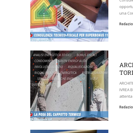
opportu
una Co
Redazio
ANALISI ENERGETICA EDIFICI
BONUS FISCALI
CONDOMINIO
GREEN ENERGY AUDIT
ARC
INVOLUCRO EDILIZIO
RIQUALIFICAZIONE
TOR
RIQUALIFICAZIONE ENERGETICA
RISTRUTTURAZIONI
SERVIZI
VERIFICHE ENERGETICHE
VIZI E
ARCHIT
DIFETTI COSTRUTTIVI
IVREA B
attenta
Redazio