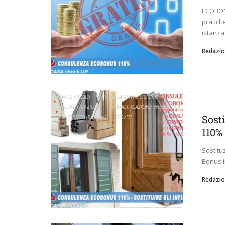
ECOBONU
pratich
istanza 
Redazio
BONUS FISCALI
MIGLIORAMENTO SISMICO
RIQUALIFICAZIONE
RIQUALIFICAZIONE ENERGETICA
Sosti
RISTRUTTURAZIONI
SERVIZI
110%
Sostitu
Bonus in
Redazio