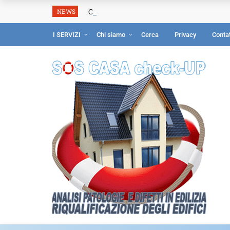
COSTO TERMOGRAFIA: prezzo perizia ter
NEWS
I SERVIZI
Chi siamo
Cerca
Privacy
Contat