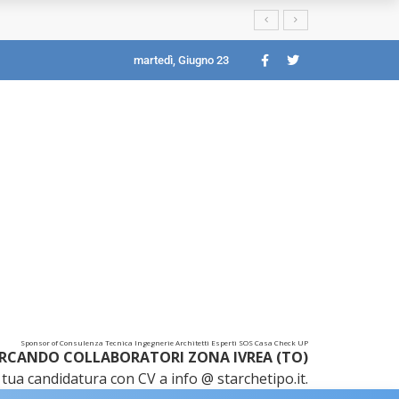
martedì, Giugno 23
Sponsor of Consulenza Tecnica Ingegnerie Architetti Esperti SOS Casa Check UP
RCANDO COLLABORATORI ZONA IVREA (TO)
tua candidatura con CV a info @ starchetipo.it.