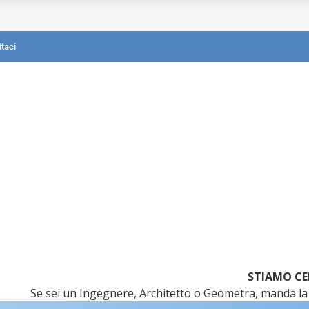
mografica?
taci
STIAMO CE
Se sei un Ingegnere, Architetto o Geometra, manda la 