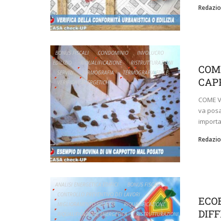
Redazio
BONUS FISCALI
CONDOMINIO
INVOLUCRO
EDILIZIO
RIQUALIFICAZIONE
RISTRUTTURAZIONI
COM
SERVIZI
TERMOGRAFIA
TERMOGRAFIA EDILE
CAP
VERIFICHE ENERGETICHE
COME V
va posa
importa
Redazio
ANALISI ENERGETICA EDIFICI
BONUS FISCALI
CONTROLLO PREVENTIVO DEI LAVORI
ECOB
MIGLIORAMENTO SISMICO
RIQUALIFICAZIONE
DIF
RIQUALIFICAZIONE ENERGETICA
RISTRUTTURAZIONI