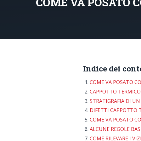
COME VA POSATO 
Indice dei cont
COME VA POSATO C
CAPPOTTO TERMICO,
STRATIGRAFIA DI U
DIFETTI CAPPOTTO 
COME VA POSATO C
ALCUNE REGOLE BAS
COME RILEVARE I VI