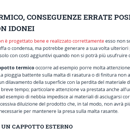
MICO, CONSEGUENZE ERRATE POSE
N IDONEI
n è progettato bene e realizzato correttamente
esso non so
uffa o condensa, ma potrebbe generare a sua volta ulteriori
solo con costi aggiuntivi quando non si potrà più usufruire 
appotto termico
occorre ad esempio porre molta attenzione 
La pioggia battente sulla malta di rasatura o di finitura no
n dilavamento della superficie con la perdita del materiale 
reve tempo; particolare attenzione va prestata anche all’um
ad esempio di nebbia impedisce ai materiali di asciugarsi cor
eccessiva diluizione del prodotto che, in tal modo, non avrà più
 necessarie per mantenere la presa sulla malta rasante.
I UN CAPPOTTO ESTERNO