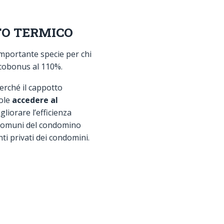
TO TERMICO
mportante specie per chi
ecobonus al 110%.
rché il cappotto
ole
accedere al
gliorare l’efficienza
i comuni del condomino
ti privati dei condomini.