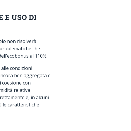
 E USO DI
lo non risolverà
 problematiche che
dell’ecobonus al 110%.
alle condizioni
n ancora ben aggregata e
di coesione con
idità relativa
rettamente e, in alcuni
 le caratteristiche