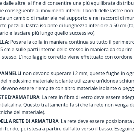
 dalle altre, al fine di consentire una più equilibrata distrib
ne conseguente ai movimenti interni. I bordi delle lastre no
da un cambio di materiale nel supporto e nei raccordi di mu
e pezzi di lastra isolante di lunghezza inferiore a 50 cm (tag
io e lasciare più lungo quello successivo).
LLA
: Posare la colla in maniera continua su tutto il perimet
 cm e sulle parti interne dello stesso in maniera da coprire
 stesso. L’incollaggio corretto viene effettuato con cordone
 PANNELLI
non devono superare i 2 mm, queste fughe in ogn
 del medesimo materiale isolante utilizzare un’idonea schiu
 devono essere riempite con altro materiale isolante o peggi
RETE D’ARMATURA
: La rete in fibra di vetro deve essere ad
tialcalina. Questo trattamento fa sì che la rete non venga d
cniche del materiale).
ELLA RETE DI ARMATURA
: La rete deve essere posizionata 
di fondo, poi stesa a partire dall’alto verso il basso. Esegui