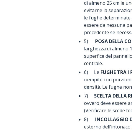
di almeno 25 cm le une
evitarne la separazio
le fughe determinate 
essere da nessuna part
precedente se necessar
5)
POSA DELLA CO
larghezza di almeno 15
superfice del pannello
centrale.
6) Le
FUGHE TRA I
riempite con porzioni
densità. Le fughe non
7)
SCELTA DELLA 
ovvero deve essere an
(Verificare le scede te
8)
INCOLLAGGIO D
esterno dell‘intonaco 