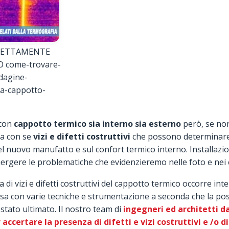
RETTAMENTE
come-trovare-
dagine-
ia-cappotto-
 con
cappotto termico sia interno sia esterno
però, se non
ta con se
vizi e difetti costruttivi
che possono determinar
 del nuovo manufatto e sul confort termico interno. Installaz
rgere le problematiche che evidenzieremo nelle foto e nei
di vizi e difetti costruttivi del cappotto termico occorre int
posa con varie tecniche e strumentazione a seconda che la pos
 stato ultimato. Il nostro team di
ingegneri ed architetti d
 accertare la presenza di difetti e vizi costruttivi e /o 