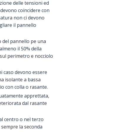
uzione delle tensioni ed
n devono coincidere con
ratura non ci devono
liare il pannello
ro del pannello pe una
 almeno il 50% della
 sul perimetro e nocciolo
i caso devono essere
ma isolante a bassa
o con colla o rasante.
eguatamente apprettata,
eteriorata dal rasante
al centro o nel terzo
re sempre la seconda