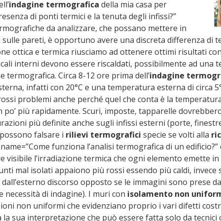
ll’
indagine termografica
della mia casa per
resenza di ponti termici e la tenuta degli infissi?”
rmografiche da analizzare, che possano mettere in
 sulle pareti, è opportuno avere una discreta differenza di 
one ottica e termica riusciamo ad ottenere ottimi risultati co
i locali interni devono essere riscaldati, possibilmente ad un
e termografica. Circa 8-12 ore prima dell’
indagine termogr
terna, infatti con 20°C e una temperatura esterna di circa 
rossi problemi anche perché quel che conta è la temperatura
n po’ più rapidamente. Scuri, imposte, tapparelle dovrebbero
oni più definite anche sugli infissi esterni (porte, finestre,
a possono falsare i
rilievi termografici
specie se volti alla
ri
name=”Come funziona l’analisi termografica di un edificio?
e visibile l’irradiazione termica che ogni elemento emette i
 punti mal isolati appaiono più rossi essendo più caldi, invec
dall’esterno discorso opposto se le immagini sono prese dall’
 necessità di indagine). I muri con
isolamento non unifor
ni non uniformi che evidenziano proprio i vari difetti costru
a la sua interpretazione che può essere fatta solo da tecnic