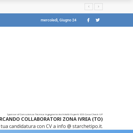
mercoledì, Giugno 24
Sponsor of Consulenza Tecnica Ingegnerie Architetti Esperti SOS Casa Check UP
RCANDO COLLABORATORI ZONA IVREA (TO)
tua candidatura con CV a info @ starchetipo.it.