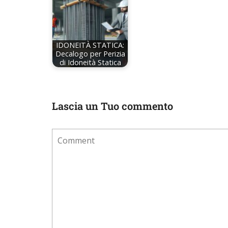
IDONEITÀ STATICA:
Decalogo per Perizia
di Idoneità Statica
Lascia un Tuo commento