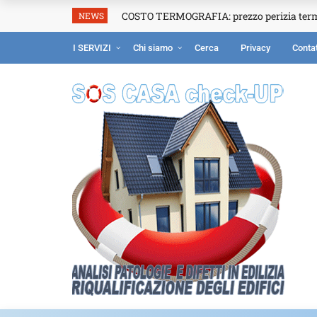
COSTO TERMOGRAFIA: prezzo perizia ter
NEWS
I SERVIZI
Chi siamo
Cerca
Privacy
Contat