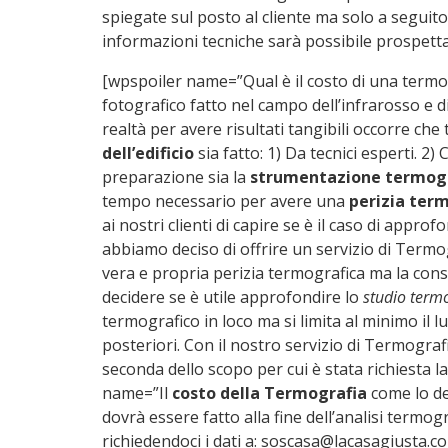
spiegate sul posto al cliente ma solo a seguit
informazioni tecniche sarà possibile prospettar
[wpspoiler name=”Qual è il costo di una termo
fotografico fatto nel campo dell’infrarosso e
realtà per avere risultati tangibili occorre che
dell’edificio
sia fatto: 1) Da tecnici esperti. 2) 
preparazione sia la
strumentazione termogr
tempo necessario per avere una
perizia ter
ai nostri clienti di capire se è il caso di approf
abbiamo deciso di offrire un servizio di Termo
vera e propria perizia termografica ma la con
decidere se è utile approfondire lo
studio term
termografico in loco ma si limita al minimo il 
posteriori. Con il nostro servizio di Termograf
seconda dello scopo per cui è stata richiesta 
name=”Il
costo della Termografia
come lo de
dovrà essere fatto alla fine dell’analisi termo
richiedendoci i dati a: soscasa@lacasagiusta.co