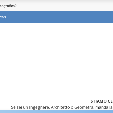
mografica?
taci
STIAMO CE
Se sei un Ingegnere, Architetto o Geometra, manda la 