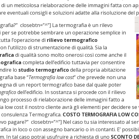
o di un meticolosa rielaborazione delle immagini fatta con a
e eventuali consigli e soluzioni adatte alla risoluzione del 
grafia?” closebtn=”^”] La termografia è un rilevo
 di per se potrebbe sembrare un operazione semplice in
 tutta l’operazione di
rilievo termografico
Con l’utilizzo di strumentazione di qualità. Sia la
afica
di qualità sono molto onerosi così come anche il
mografica
completa dell’edificio tuttavia per consentire
ondire lo
studio termografico
della propria abitazione
grafia base “
Termografia low cost
” che prevede non una
segna di un report termografico base dal quale poter
ografico
dell’edificio. In sostanza si procede con il rilievo
lungo processo di rielaborazione delle immagini fatto a
ia low cost il nostro cliente avrà gli elementi per decidere se
la consulenza Termografica.
COSTO TERMOGRAFIA LOW CO
vo pagare?” closebtn=”^”] Nel caso tu sia interessato al serv
grafica in loco o con assegno bancario o in contanti. E’ possib
m. In tal caso potrai usufruire a richiesta di uno
SCONTO DE