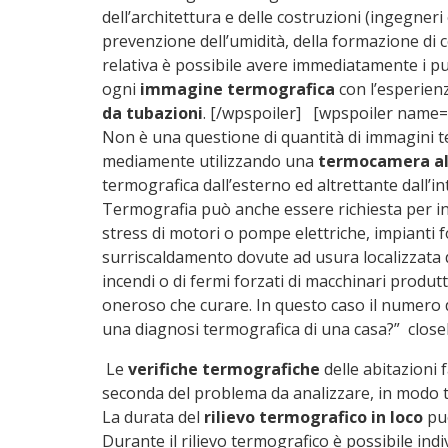
dell’architettura e delle costruzioni (ingegneri 
prevenzione dell’umidità, della formazione di
relativa è possibile avere immediatamente i pu
ogni
immagine termografica
con l’esperienz
da tubazioni
. [/wpspoiler] [wpspoiler name=
Non è una questione di quantità di immagini te
mediamente utilizzando una
termocamera all
termografica dall’esterno ed altrettante dall’in
Termografia può anche essere richiesta per indag
stress di motori o pompe elettriche, impianti f
surriscaldamento dovute ad usura localizzata d
incendi o di fermi forzati di macchinari produ
oneroso che curare. In questo caso il numero
una diagnosi termografica di una casa?” close
Le
verifiche termografiche
delle abitazioni 
seconda del problema da analizzare, in modo tale
La durata del
rilievo termografico in loco
può
Durante il rilievo termografico è possibile in