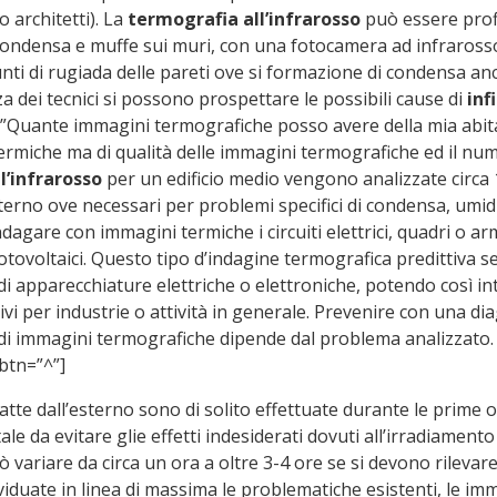
o architetti). La
termografia all’infrarosso
può essere profi
 condensa e muffe sui muri, con una fotocamera ad infrarosso
nti di rugiada delle pareti ove si formazione di condensa an
a dei tecnici si possono prospettare le possibili cause di
inf
”Quante immagini termografiche posso avere della mia abit
rmiche ma di qualità delle immagini termografiche ed il num
’infrarosso
per un edificio medio vengono analizzate circa
terno ove necessari per problemi specifici di condensa, umidità
are con immagini termiche i circuiti elettrici, quadri o armadi 
otovoltaici. Questo tipo d’indagine termografica predittiva s
i apparecchiature elettriche o elettroniche, potendo così in
ttivi per industrie o attività in generale. Prevenire con una
 di immagini termografiche dipende dal problema analizzat
btn=”^”]
fatte dall’esterno sono di solito effettuate durante le prime
 da evitare glie effetti indesiderati dovuti all’irradiamento 
 variare da circa un ora a oltre 3-4 ore se si devono rilevare 
dividuate in linea di massima le problematiche esistenti, le 