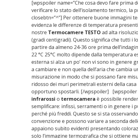
[wpspoiler name=”Che cosa devo fare prima de
verificare lo stato dell’isolamento termico, la p
closebtn=”^”] Per ottenere buone immagini te
evidenza le differenze di temperatura presenti
nostre
Termocamere TESTO
ad alta risoluzi
(gradi centigradi). Questo significa che tutti 
partire da almeno 24-36 ore prima dell’indagin
22 °C 25°C molto dipende dalla temperatura es
esterna si alza un po’ non vi sono in genere g
a cambiare e non quella dell’aria che cambia u
misurazione in modo che si possano fare misurazi
ridosso dei muri perimetrali esterni della cas
opportuno spostarli. [/wpspoiler] [wpspoiler 
infrarossi
o
termocamera
è possibile render
semplificare: infissi, serramenti o in genere i
perché più freddi. Questo se si sta osservando 
convenzione e possono variare a seconda delle
appaiono subito evidenti presentando colorazio
solo l’immagine termografica che si ottiene m