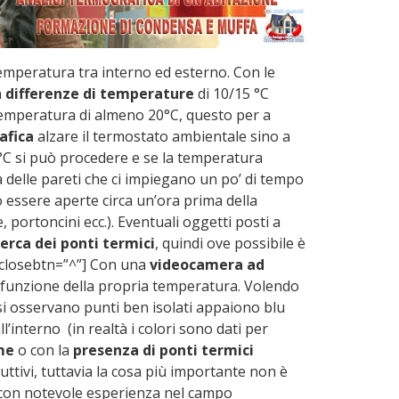
temperatura tra interno ed esterno. Con le
n
differenze di temperature
di 10/15 °C
a temperatura di almeno 20°C, questo per a
afica
alzare il termostato ambientale sino a
5°C si può procedere e se la temperatura
 delle pareti che ci impiegano un po’ di tempo
 essere aperte circa un’ora prima della
 portoncini ecc.). Eventuali oggetti posti a
cerca dei ponti termici
, quindi ove possibile è
” closebtn=”^”] Con una
videocamera ad
n funzione della propria temperatura. Volendo
e si osservano punti ben isolati appaiono blu
interno (in realtà i colori sono dati per
me
o con la
presenza di ponti termici
ttivi, tuttavia la cosa più importante non è
i con notevole esperienza nel campo