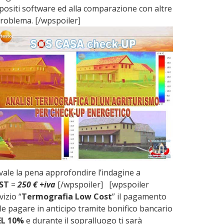
ppositi software ed alla comparazione con altre
problema. [/wpspoiler]
 vale la pena approfondire l’indagine a
ST
=
250 € +iva
[/wpspoiler] [wpspoiler
izio “
Termografia Low Cost
” il pagamento
ile pagare in anticipo tramite bonifico bancario
L 10%
e durante il sopralluogo ti sarà