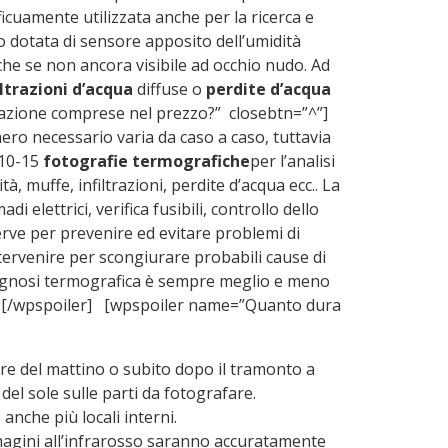
cuamente utilizzata anche per la ricerca e
 dotata di sensore apposito dell’umidità
che se non ancora visibile ad occhio nudo. Ad
iltrazioni d’acqua
diffuse o
perdite d’acqua
azione comprese nel prezzo?” closebtn=”^”]
ero necessario varia da caso a caso, tuttavia
 10-15
fotografie termografiche
per l’analisi
, muffe, infiltrazioni, perdite d’acqua ecc.. La
elettrici, verifica fusibili, controllo dello
erve per prevenire ed evitare problemi di
tervenire per scongiurare probabili cause di
 diagnosi termografica è sempre meglio e meno
o. [/wpspoiler] [wpspoiler name=”Quanto dura
 ore del mattino o subito dopo il tramonto a
del sole sulle parti da fotografare.
anche più locali interni.
immagini all’infrarosso saranno accuratamente