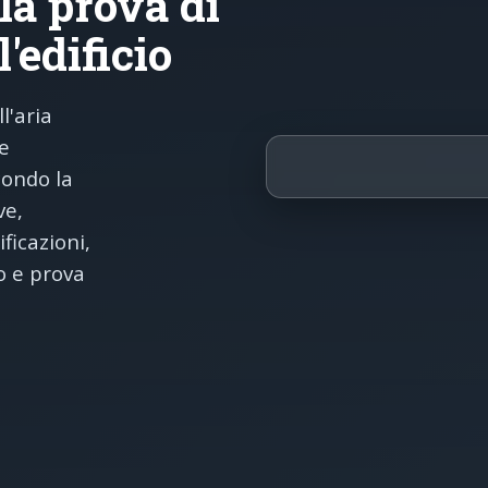
la prova di
l'edificio
l'aria
le
condo la
ve,
ficazioni,
o e prova