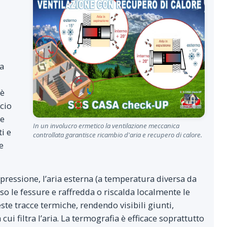
La
oè
icio
le
In un involucro ermetico la ventilazione meccanica
i e
controllata garantisce ricambio d'aria e recupero di calore.
e
epressione, l’aria esterna (a temperatura diversa da
so le fessure e raffredda o riscalda localmente le
te tracce termiche, rendendo visibili giunti,
cui filtra l’aria. La termografia è efficace soprattutto