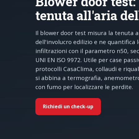
Blower door test: 
tenuta all'aria del
Il blower door test misura la tenuta al
dell'involucro edilizio e ne quantifica 
infiltrazioni con il parametro n50, se
UNI EN ISO 9972. Utile per case passi
protocolli CasaClima, collaudi e riquali
si abbina a termografia, anemometr
con fumo per localizzare le perdite.
Richiedi un check-up