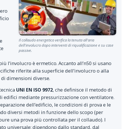
mero
ficio
te
Il collaudo energetico verifica la tenuta all'aria
dell'involucro dopo interventi di riqualificazione e su case
te
passive.
 più l’involucro è ermetico. Accanto all’n50 si usano
cifiche riferite alla superficie dell’involucro o alla
i di dimensioni diverse.
tecnica
UNI EN ISO 9972
, che definisce il metodo di
li edifici mediante pressurizzazione con ventilatore.
parazione dell’edificio, le condizioni di prova e le
ndo diversi metodi in funzione dello scopo (per
pure una prova più controllata per il collaudo). I
to universale: dipendono dallo standard, dal