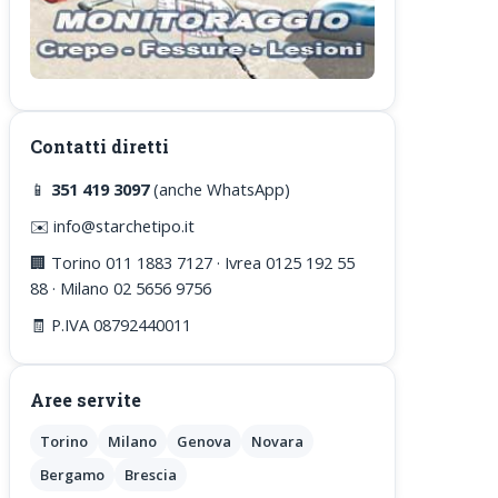
Contatti diretti
📱
351 419 3097
(anche WhatsApp)
✉️ info@starchetipo.it
🏢 Torino 011 1883 7127 · Ivrea 0125 192 55
88 · Milano 02 5656 9756
🧾 P.IVA 08792440011
Aree servite
Torino
Milano
Genova
Novara
Bergamo
Brescia