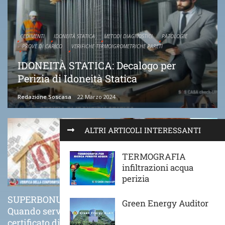
CEDIMENTI
IDONEITÀ STATICA
METODI DIAGNOSTICI
PATOLOGIE
PROVE DI CARICO
VERIFICHE TERMOIGROMETRICHE PARETI
IDONEITÀ STATICA: Decalogo per
Perizia di Idoneità Statica
Redazione Soscasa
22 Marzo 2024
ALTRI ARTICOLI INTERESSANTI
TERMOGRAFIA
infiltrazioni acqua
perizia
SUPERBONUS 110%
COME VA POSATO
Green Energy Auditor
Quando serve il
CORRETTAMENTE UN
certificato di
CAPPOTTO TERMICO