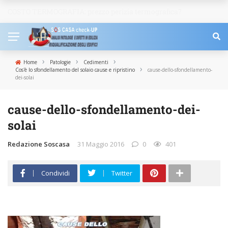
COSTO TERMOGRAFIA: prezzo perizia termografica?
NEWS
›
›
›
Home
Patologie
Cedimenti
›
Cos'è lo sfondellamento del solaio cause e ripristino
cause-dello-sfondellamento-
dei-solai
cause-dello-sfondellamento-dei-
solai
Redazione Soscasa
31 Maggio 2016
0
401
Condividi
Twitter