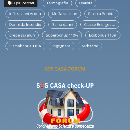
I più cercati
Termografia
Umidità
Infiltrazioni Acqua
Muffa sui muri
Ricerca Perdite
Danni da Incendio
Stima danni
Classe Energetica
Crepe sui muri
Superbonus 110%
Ecobonus 110%
Sismabonus 110%
Ingegnere
Architetto
SOS CASA FORUM