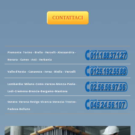
CONTATTACI
Piemonte: Torino - Biella - Vercelli- Alessandria -
Novara - Cuneo - Asti - Verbania
Valle d'Aosta - Canavese - Ivrea - Biella - Vercelli
Lombardia: Milano-Como-Varese-Monza-Pavia-
Lodi-Cremona-Brescia-Bergamo-Mantova
Veneto: Verona-Rovigo-Vicenza-Venezia-Treviso-
Padova-Belluno