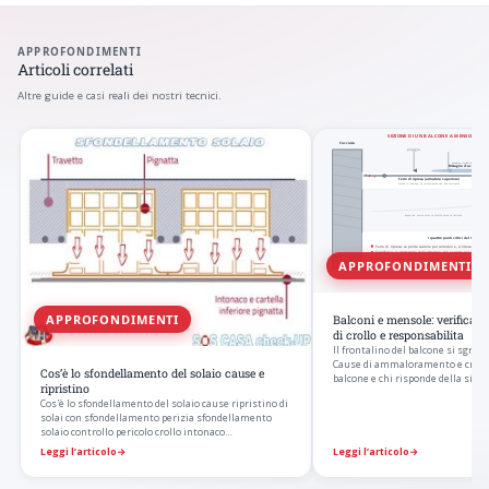
APPROFONDIMENTI
Articoli correlati
Altre guide e casi reali dei nostri tecnici.
APPROFONDIMENTI
APPROFONDIMENTI
Balconi e mensole: verifica di
di crollo e responsabilita
Il frontalino del balcone si sgreto
Cause di ammaloramento e crollo,
Cos’è lo sfondellamento del solaio cause e
balcone e chi risponde della sicur
ripristino
Cos'è lo sfondellamento del solaio cause ripristino di
solai con sfondellamento perizia sfondellamento
solaio controllo pericolo crollo intonaco…
Leggi l’articolo
→
Leggi l’articolo
→