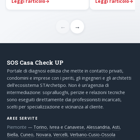
Leggi l’articolo
→
Leggi l’articolo
→
termografico certific
←
→
SOS Casa Check UP
Portale di diagnosi edilizia che mette in contatto privati,
condomini e imprese con i periti, gli ingegneri e gli architetti
dell'ecosistema STArchetipo. Non è un'agenzia di
intermediazione: sopralluoghi, perizie e relazioni tecniche
sono eseguiti direttamente dai professionisti incaricati,
scelti per specializzazione e vicinanza al cliente.
AREE SERVITE
Piemonte
—
Torino
,
Ivrea e Canavese
,
Alessandria
,
Asti
,
Biella
,
Cuneo
,
Novara
,
Vercelli
,
Verbano-Cusio-Ossola