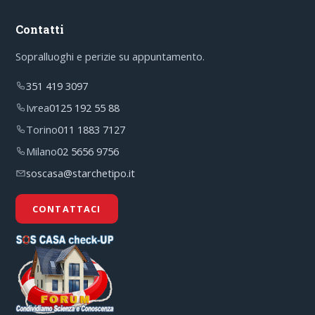
Contatti
Sopralluoghi e perizie su appuntamento.
351 419 3097
Ivrea
0125 192 55 88
Torino
011 1883 7127
Milano
02 5656 9756
soscasa@starchetipo.it
CONTATTACI