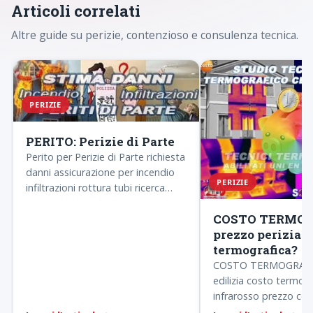
Articoli correlati
Altre guide su perizie, contenzioso e consulenza tecnica.
PERIZIE
PERITO: Perizie di Parte
Perito per Perizie di Parte richiesta
danni assicurazione per incendio
PERIZIE
infiltrazioni rottura tubi ricerca
perdite acqua Consulente Tecnico
COSTO TERMOG
di Parte…
prezzo perizia
termografica?
COSTO TERMOGRAFIA 
edilizia costo termogr
infrarosso prezzo con 
termografica edile o