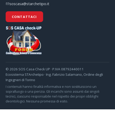
soscasa@starchetipo.it
CONTATTACI
©
2026
SOS Casa Check UP · P.IVA 08792440011
Ecosistema STArchetipo · Ing. Fabrizio Salamano, Ordine degli
Ingegneri di Torino
I contenuti hanno finalità informativa e non sostituiscono un
sopralluogo o una perizia. Gli incarichi sono assunti dai singoli
tecnici, ciascuno responsabile nel rispetto dei propri obblighi
deontologici. Nessuna promessa di esito.