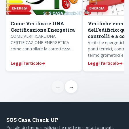
ENERGIA
ENERGIA
Come Verificare UNA
Verifiche energ
Certificazione Energetica
dell'edificio: qua
controlli e a co
COME VERIFICARE UNA
CERTIFICAZIONE ENERGETICA
Verifiche energetiche d
come controllare la correttezza
ponti termici, controll
dell'ACE o APE Attestato di
termoigrometrici e c
prestazione energetica confort
verifica classe energe
Leggi l’articolo
→
Leggi l’articolo
→
termico…
dimensionamento AC
←
→
SOS Casa Check UP
Portale di diagnosi edilizia che mette in contatto privati,