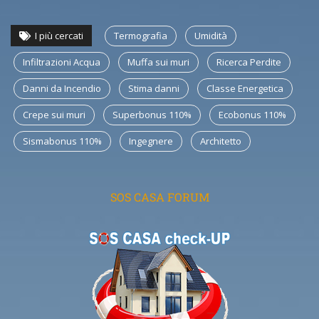
I più cercati
Termografia
Umidità
Infiltrazioni Acqua
Muffa sui muri
Ricerca Perdite
Danni da Incendio
Stima danni
Classe Energetica
Crepe sui muri
Superbonus 110%
Ecobonus 110%
Sismabonus 110%
Ingegnere
Architetto
SOS CASA FORUM