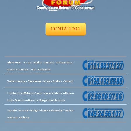
CONTATTACI
Piemonte: Torino - Biella - Vercelli- Alessandria -
Novara - Cuneo - Asti - Verbania
Valle d'Aosta - Canavese - Ivrea - Biella - Vercelli
Lombardia: Milano-Como-Varese-Monza-Pavia-
Lodi-Cremona-Brescia-Bergamo-Mantova
Veneto: Verona-Rovigo-Vicenza-Venezia-Treviso-
Padova-Belluno