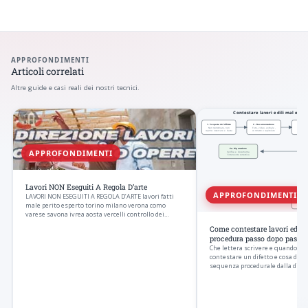
APPROFONDIMENTI
Articoli correlati
Altre guide e casi reali dei nostri tecnici.
APPROFONDIMENTI
Lavori NON Eseguiti A Regola D’arte
APPROFONDIMENTI
LAVORI NON ESEGUITI A REGOLA D’ARTE lavori fatti
male perito esperto torino milano verona como
varese savona ivrea aosta vercelli controllo dei…
Come contestare lavori edili m
procedura passo dopo passo
Che lettera scrivere e quando, e
contestare un difetto e cosa doc
sequenza procedurale dalla diffida
parte.