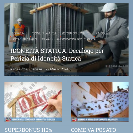
CEDIMENTI
IDONEITÀ STATICA
METODI DIAGNOSTICI
PATOLOGIE
PROVE DI CARICO
VERIFICHE TERMOIGROMETRICHE PARETI
IDONEITÀ STATICA: Decalogo per
Perizia di Idoneità Statica
Redazione Soscasa
22 Marzo 2024
SUPERBONUS 110%
COME VA POSATO