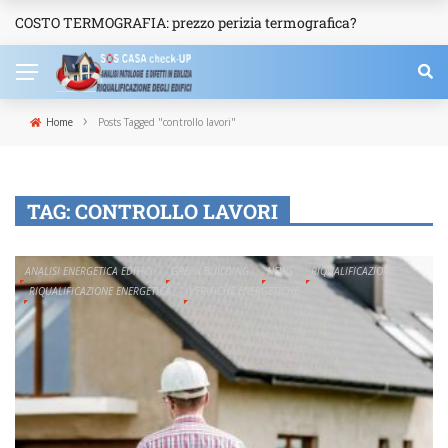
COSTO TERMOGRAFIA: prezzo perizia termografica?
NEWS
›
Home
Posts Tagged "controllo lavori"
TAG:
CONTROLLO LAVORI
ANALISI ENERGETICA EDIFICI
GREEN BUILDING
NEWS
RIQUALIFICAZIONE
RIQUALIFICAZIONE ENERGETICA
VERIFICHE ENERGETICHE