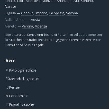
Lecco
,
Lodi
,
Mantova
,
Monza e Brianza
,
Pavia
,
Sondrio
,
Varese
Liguria
—
Genova
,
Imperia
,
La Spezia
,
Savona
Valle d'Aosta
—
Aosta
Veneto
—
Verona
,
Vicenza
Sito a cura dei
Consulenti Tecnici di Parte
— in collaborazione con
lo
STArchetipo Studio Tecnico di Ingegneria Forense e Periti
e con
Consulenza Studio Legale
.
Aree
Patologie edilizie
Metodi diagnostici
Perizie
Condominio
Riqualificazione