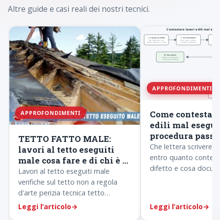
Altre guide e casi reali dei nostri tecnici.
APPROFONDIMENTI
Come contestare
APPROFONDIMENTI
edili mal eseguit
procedura passo
TETTO FATTO MALE:
passo
Che lettera scrivere 
lavori al tetto eseguiti
entro quanto contest
male cosa fare e di chi è la
difetto e cosa docume
responsabilità
Lavori al tetto eseguiti male
sequenza procedurale 
verifiche sul tetto non a regola
alla perizia di parte.
d'arte perizia tecnica tetto
eseguito male problemi al tetto in
Leggi l’articolo
→
Leggi l’articolo
→
legno non isolato…