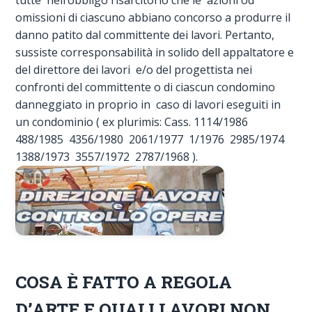
tutte nell’obbligo risarcitorio che le azioni od
omissioni di ciascuno abbiano concorso a produrre il
danno patito dal committente dei lavori. Pertanto,
sussiste corresponsabilità in solido dell appaltatore e
del direttore dei lavori e/o del progettista nei
confronti del committente o di ciascun condomino
danneggiato in proprio in caso di lavori eseguiti in
un condominio ( ex plurimis: Cass. 1114/1986 
488/1985  4356/1980  2061/1977  1/1976  2985/1974 
1388/1973  3557/1972  2787/1968 ).
COSA È FATTO A REGOLA
D’ARTE E QUALI LAVORI NON