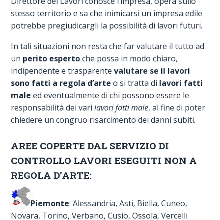
Direttore dei Lavori conosce l’impresa, opera sullo
stesso territorio e sa che inimicarsi un impresa edile
potrebbe pregiudicargli la possibilità di lavori futuri.
In tali situazioni non resta che far valutare il tutto ad
un
perito esperto
che possa in modo chiaro,
indipendente e trasparente
valutare se il lavori
sono fatti a regola d’arte
o si tratta di
lavori fatti
male
ed eventualmente di chi possono essere le
responsabilità dei vari
lavori fatti male
, al fine di poter
chiedere un congruo risarcimento dei danni subiti.
AREE COPERTE DAL SERVIZIO DI
CONTROLLO LAVORI ESEGUITI NON A
REGOLA D’ARTE:
Piemonte
: Alessandria, Asti, Biella, Cuneo,
Novara, Torino, Verbano, Cusio, Ossola, Vercelli