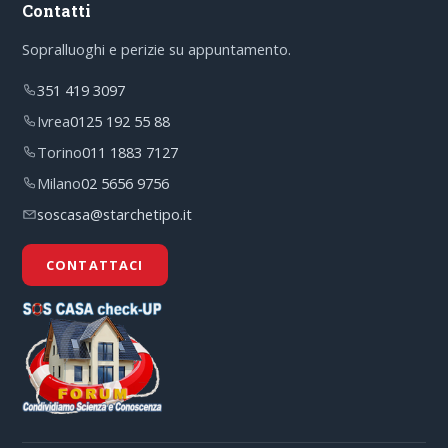
Contatti
Sopralluoghi e perizie su appuntamento.
351 419 3097
Ivrea
0125 192 55 88
Torino
011 1883 7127
Milano
02 5656 9756
soscasa@starchetipo.it
CONTATTACI