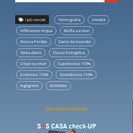
I più cercati
Termografia
Umidità
Infiltrazioni Acqua
Muffa sui muri
Ricerca Perdite
Danni da Incendio
Stima danni
Classe Energetica
Crepe sui muri
Superbonus 110%
Ecobonus 110%
Sismabonus 110%
Ingegnere
Architetto
SOS CASA FORUM