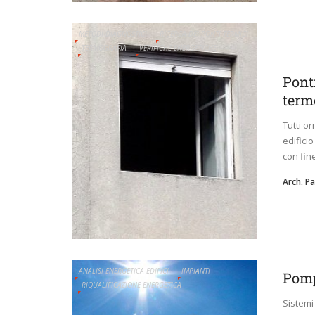
METODI DIAGNOSTICI
RICERCA DEI PONTI TERMICI
TERMOGRAFIA
VERIFICHE ENERGETICHE
Ponti
term
Tutti o
edifici
con fine
Arch. P
ANALISI ENERGETICA EDIFICI
IMPIANTI
Pomp
RIQUALIFICAZIONE ENERGETICA
Sistemi 