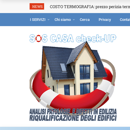
COSTO TERMOGRAFIA: prezzo perizia ter
NEWS
I SERVIZI
Chi siamo
Cerca
Privacy
Contat