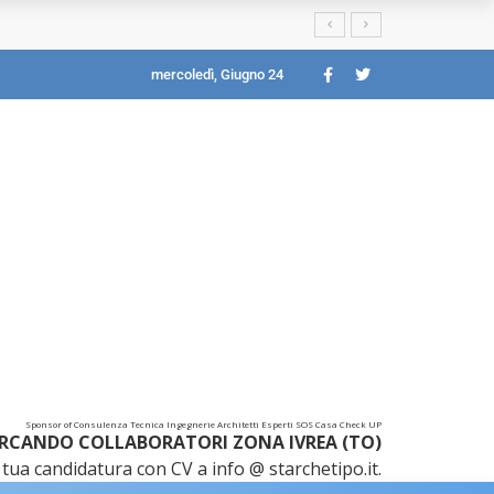
mercoledì, Giugno 24
Sponsor of Consulenza Tecnica Ingegnerie Architetti Esperti SOS Casa Check UP
RCANDO COLLABORATORI ZONA IVREA (TO)
tua candidatura con CV a info @ starchetipo.it.