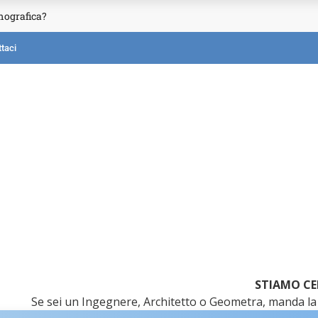
mografica?
taci
STIAMO CE
Se sei un Ingegnere, Architetto o Geometra, manda la 