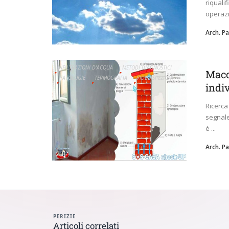
riqualif
operazi
Arch. P
INFILTRAZIONI D'ACQUA
METODI DIAGNOSTICI
Macc
PATOLOGIE
TERMOGRAFIA
VIDEOISPEZIONI
indi
Ricerca
segnale
è ...
Arch. P
PERIZIE
Articoli correlati