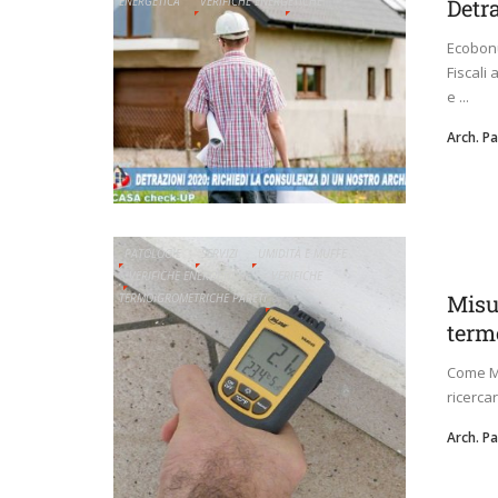
ENERGETICA
VERIFICHE ENERGETICHE
Detr
Ecobonu
Fiscali
e ...
Arch. P
PATOLOGIE
SERVIZI
UMIDITÀ E MUFFE
VERIFICHE ENERGETICHE
VERIFICHE
Misu
TERMOIGROMETRICHE PARETI
term
Come Mi
ricercar
Arch. P