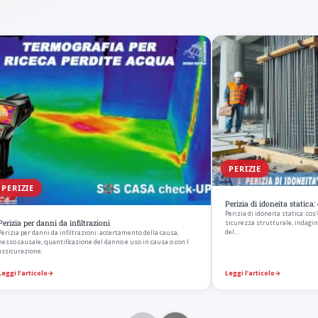
PERIZIE
PERIZIE
Perizia di idoneita statica
Perizia di idoneita statica: co
Perizia per danni da infiltrazioni
sicurezza strutturale, indagini,
del…
Perizia per danni da infiltrazioni: accertamento della causa,
nesso causale, quantificazione del danno e uso in causa o con l
assicurazione.
Leggi l’articolo
→
Leggi l’articolo
→