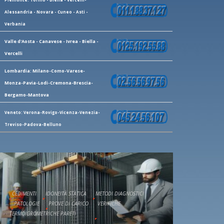
Alessandria - Novara - Cuneo - Asti -
Verbania
Valle d'Aosta - Canavese - Ivrea - Biella -
Vercelli
Lombardia: Milano-Como-Varese-
Monza-Pavia-Lodi-Cremona-Brescia-
Bergamo-Mantova
Veneto: Verona-Rovigo-Vicenza-Venezia-
Treviso-Padova-Belluno
CEDIMENTI
IDONEITÀ STATICA
METODI DIAGNOSTICI
PATOLOGIE
PROVE DI CARICO
VERIFICHE
TERMOIGROMETRICHE PARETI