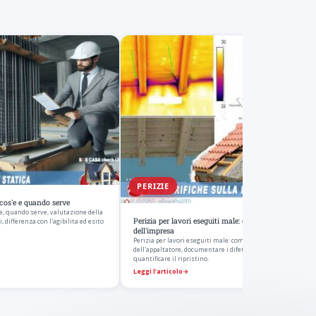
PERIZIE
: cos'e e quando serve
s'e, quando serve, valutazione della
Perizia per lavori eseguiti male: contestare le difform
 differenza con l'agibilita ed esito
dell'impresa
Perizia per lavori eseguiti male: come contestare le difformi
dell'appaltatore, documentare i difetti di esecuzione e
quantificare il ripristino.
Leggi l’articolo
→