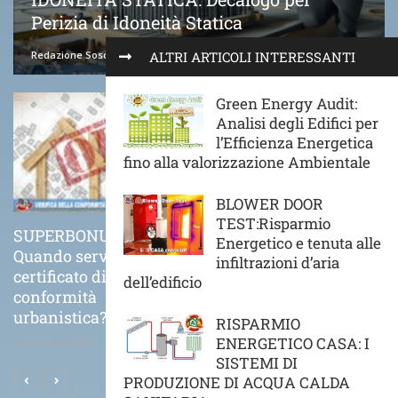
Perizia di Idoneità Statica
Redazione Soscasa
22 Marzo 2024
ALTRI ARTICOLI INTERESSANTI
Green Energy Audit:
Analisi degli Edifici per
l’Efficienza Energetica
fino alla valorizzazione Ambientale
BLOWER DOOR
TEST:Risparmio
SUPERBONUS 110%
COME VA POSATO
Energetico e tenuta alle
Quando serve il
CORRETTAMENTE UN
infiltrazioni d’aria
certificato di
CAPPOTTO TERMICO
dell’edificio
conformità
21 Novembre 2020
urbanistica?
RISPARMIO
ENERGETICO CASA: I
25 Febbraio 2021
SISTEMI DI
PRODUZIONE DI ACQUA CALDA