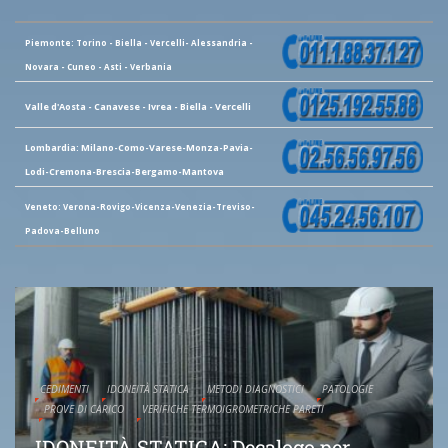
Piemonte: Torino - Biella - Vercelli- Alessandria -
Novara - Cuneo - Asti - Verbania
Valle d'Aosta - Canavese - Ivrea - Biella - Vercelli
Lombardia: Milano-Como-Varese-Monza-Pavia-
Lodi-Cremona-Brescia-Bergamo-Mantova
Veneto: Verona-Rovigo-Vicenza-Venezia-Treviso-
Padova-Belluno
CEDIMENTI
IDONEITÀ STATICA
METODI DIAGNOSTICI
PATOLOGIE
PROVE DI CARICO
VERIFICHE TERMOIGROMETRICHE PARETI
IDONEITÀ STATICA: Decalogo per