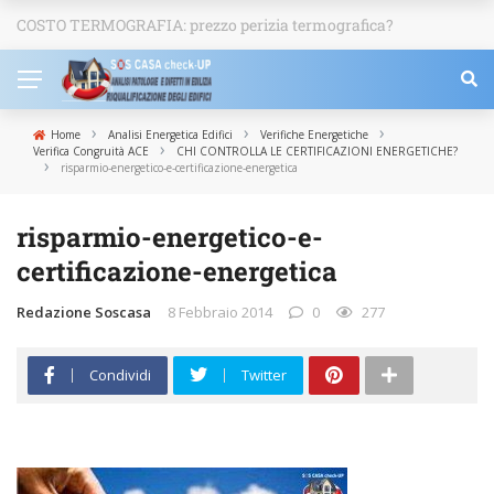
COSTO TERMOGRAFIA: prezzo perizia termografica?
NEWS
›
›
›
Home
Analisi Energetica Edifici
Verifiche Energetiche
›
Verifica Congruità ACE
CHI CONTROLLA LE CERTIFICAZIONI ENERGETICHE?
›
risparmio-energetico-e-certificazione-energetica
risparmio-energetico-e-
certificazione-energetica
Redazione Soscasa
8 Febbraio 2014
0
277
Condividi
Twitter