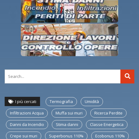
I più cercati
Termografia
Umidità
Infiltrazioni Acqua
Muffa sui muri
Ricerca Perdite
Danni da Incendio
Stima danni
Classe Energetica
Crepe sui muri
Superbonus 110%
Ecobonus 110%