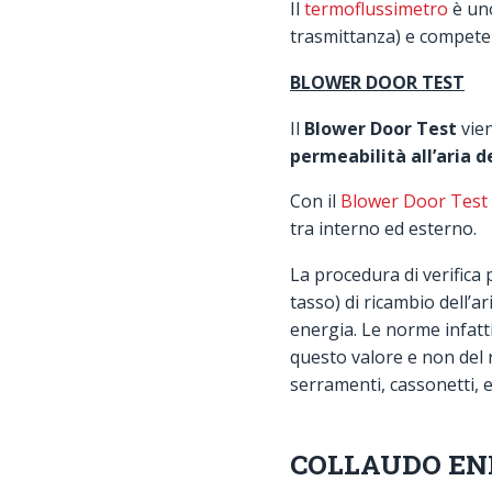
Il
termoflussimetro
è uno
trasmittanza) e competen
BLOWER DOOR TEST
Il
Blower Door Test
vien
permeabilità all’aria de
Con il
Blower Door Test
tra interno ed esterno.
La procedura di verifica p
tasso) di ricambio dell’a
energia. Le norme infatti
questo valore e non del r
serramenti, cassonetti, ec
COLLAUDO ENE