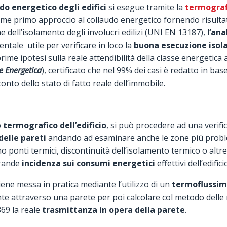
do energetico degli edifici
si esegue tramite la
termografi
e primo approccio al collaudo energetico fornendo risultati d
e dell’isolamento degli involucri edilizi (UNI EN 13187), l
‘ana
ale utile per verificare in loco la
buona esecuzione iso
rime ipotesi sulla reale attendibilità della classe energetica a
ne Energetica
), certificato che nel 99% dei casi è redatto in base
conto dello stato di fatto reale dell’immobile.
 termografico dell’edificio
, si può procedere ad una verific
elle pareti
andando ad esaminare anche le zone più proble
ano ponti termici, discontinuità dell’isolamento termico o alt
rande
incidenza sui consumi energetici
effettivi dell’edifici
viene messa in pratica mediante l’utilizzo di un
termoflussim
ante attraverso una parete per poi calcolare col metodo dell
69 la reale
trasmittanza in opera della parete
.