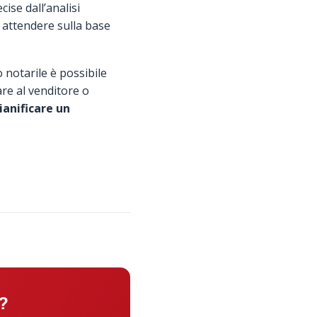
ise dall’analisi
ò attendere sulla base
o notarile è possibile
e al venditore o
ianificare un
?