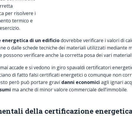
rretta
ca per risolvere i
amento termico e
esercizio.
 energetica di un edificio
dovrebbe verificare i valori di ca
one o dalle schede tecniche dei materiali utilizzati mediante
e possono verificare anche la corretta posa dei vari materiali 
ai accade e si vedono in giro spavaldi certificatori energet
asciano di fatto falsi certificati energetici o comunque non cor
uesto però può portare gravi
danni economici
agli ignari acq
sumi
ma anche di minor valore commerciale dell’immobile.
entali della certificazione energetic