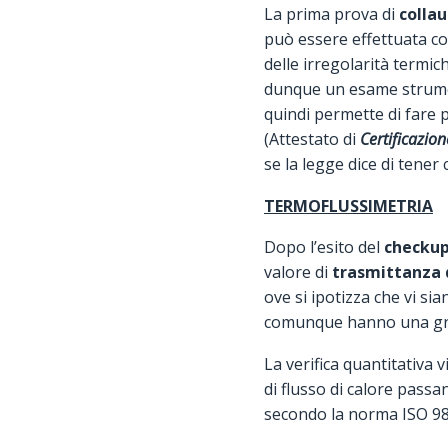
La prima prova di
collau
può essere effettuata com
delle irregolarità termich
dunque un esame strument
quindi permette di fare p
(Attestato di
Certificazio
se la legge dice di tener 
TERMOFLUSSIMETRIA
Dopo l’esito del
checkup
valore di
trasmittanza d
ove si ipotizza che vi si
comunque hanno una g
La verifica quantitativa 
di flusso di calore pass
secondo la norma ISO 98