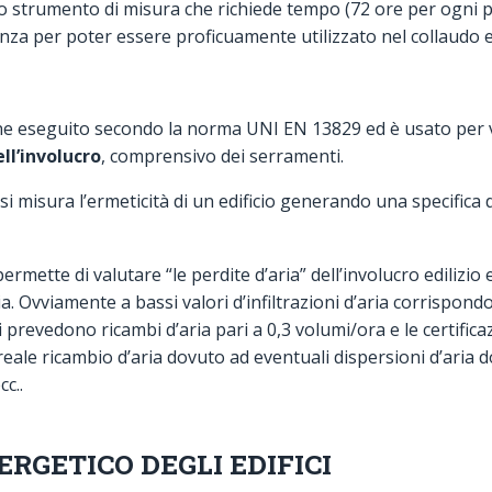
 strumento di misura che richiede tempo (72 ore per ogni p
za per poter essere proficuamente utilizzato nel collaudo ene
e eseguito secondo la norma UNI EN 13829 ed è usato per v
ll’involucro
, comprensivo dei serramenti.
si misura l’ermeticità di un edificio generando una specifica 
ermette di valutare “le perdite d’aria” dell’involucro edilizio e
ria. Ovviamente a bassi valori d’infiltrazioni d’aria corrispo
 prevedono ricambi d’aria pari a 0,3 volumi/ora e le certific
eale ricambio d’aria dovuto ad eventuali dispersioni d’aria 
c..
RGETICO DEGLI EDIFICI