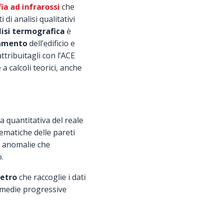
a ad infrarossi
che
i analisi qualitativi
lisi termografica
è
lamento
dell’edificio e
ttribuitagli con l’ACE
 a calcoli teorici, anche
a quantitativa del reale
matiche delle pareti
re anomalie che
o.
etro
che raccoglie i dati
e medie progressive