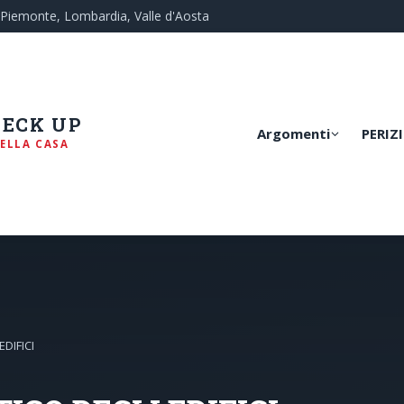
— Piemonte, Lombardia, Valle d'Aosta
HECK UP
Argomenti
PERIZI
ELLA CASA
DIFICI