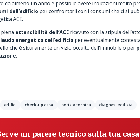
to da almeno un anno è possibile avere indicazioni molto prec
umi dell’edificio
per confrontarli con i consumi che ci si pu
getica ACE.
a piena
attendibilità dell’ACE
ricevuto con la stipula dell’att
llaudo energetico dell’edificio
per eventualmente contestar
ello che è sicuramente un vizio occulto dell’immobile o per
p
cazione
.
no
edifici
check-up casa
perizia tecnica
diagnosi edilizia
Serve un parere tecnico sulla tua casa