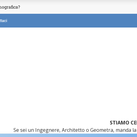
mografica?
taci
STIAMO CE
Se sei un Ingegnere, Architetto o Geometra, manda la 