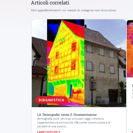
Articoli correlati
Altri approfondimenti sui metodi di indagine non distruttiva.
DIAGNOSTICA
LA Termografia :teoria E Strumentazione
termografia cos'è i principi utilizzati raggi infrarossi
l'apparecchatura emissività riflessione trasmissione e le
variabili di una analisi…
Leggi l’articolo
→