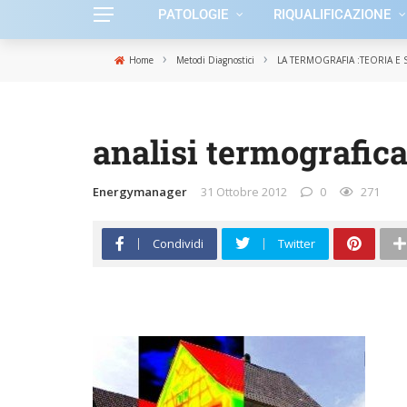
PATOLOGIE
RIQUALIFICAZIONE
›
›
Home
Metodi Diagnostici
LA TERMOGRAFIA :TEORIA E
analisi termografic
Energymanager
31 Ottobre 2012
0
271
Condividi
Twitter