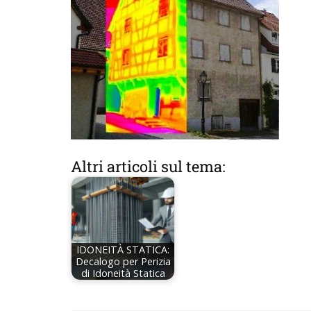
Altri articoli sul tema:
IDONEITÀ STATICA:
Decalogo per Perizia
di Idoneità Statica