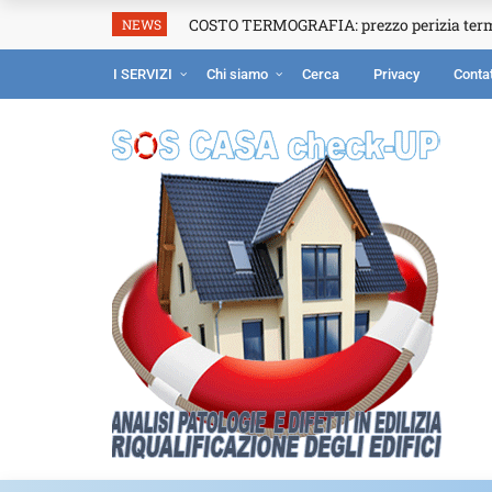
COSTO TERMOGRAFIA: prezzo perizia ter
NEWS
I SERVIZI
Chi siamo
Cerca
Privacy
Contat