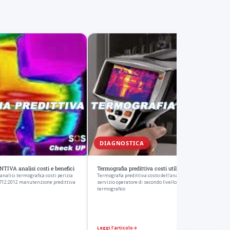
DIAGNOSTICA
A analisi costi e benefici
Termografia predittiva costi utilizzo e vantaggi
lisi termografica costi perizia
Termografia predittiva costo dell'analisi termografica preve
 9712:2012 manutenzione predittiva
servizio operatore di secondo livello II UNI EN 473-ISO 9712 
termografico
Leggi l’articolo
→