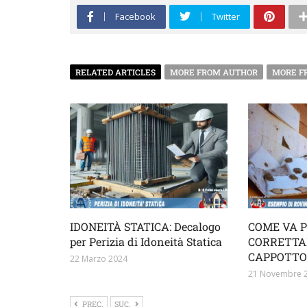
Facebook
Twitter
RELATED ARTICLES
MORE FROM AUTHOR
MORE F
IDONEITÀ STATICA: Decalogo
COME VA 
per Perizia di Idoneità Statica
CORRETTA
CAPPOTTO
22 Marzo 2024
21 Novembre 
PREC.
SUC.