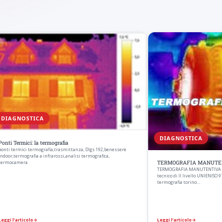
DIAGNOSTICA
DIAGNOSTICA
Ponti Termici: la termografia
ponti termici termografia,trasmittanza, Dlgs 192,benessere
indoor,termografia a infrarossi,analisi termografica,
termocamera
TERMOGRAFIA MANUTENTIV
TERMOGRAFIA MANUTENTIVA ana
tecnico di II livello UNIENISO
termografia torino…
Leggi l’articolo
→
Leggi l’articolo
→