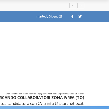
martedì, Giugno 23
Sponsor of Consulenza Tecnica Ingegnerie Architetti Esperti SOS Casa Check UP
RCANDO COLLABORATORI ZONA IVREA (TO)
tua candidatura con CV a info @ starchetipo.it.