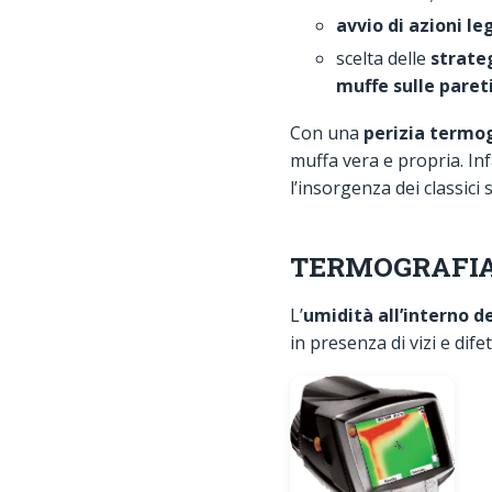
avvio di azioni le
scelta delle
strateg
muffe sulle paret
Con una
perizia termog
muffa vera e propria. Inf
l’insorgenza dei classici 
TERMOGRAFIA e r
L’
umidità all’interno de
in presenza di vizi e dife