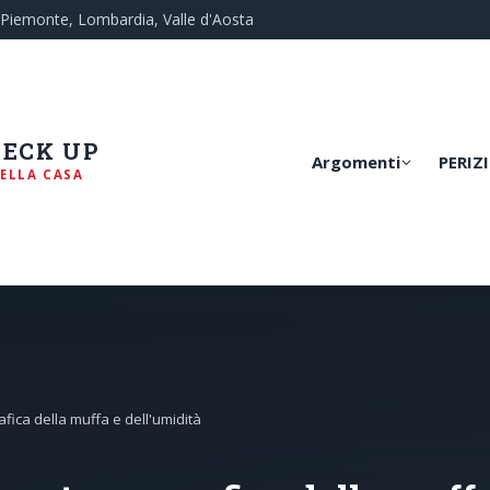
— Piemonte, Lombardia, Valle d'Aosta
HECK UP
Argomenti
PERIZI
ELLA CASA
ica della muffa e dell'umidità