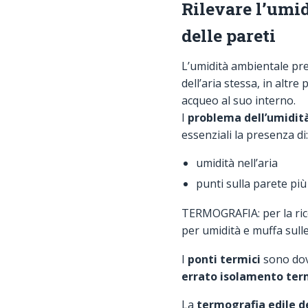
Rilevare l’umi
delle pareti
L’umidità ambientale pr
dell’aria stessa, in altr
acqueo al suo interno.
I
problema dell’umidità
essenziali la presenza di:
umidità nell’aria
punti sulla parete più 
TERMOGRAFIA: per la rice
per umidità e muffa sulle
I
ponti termici
sono dov
errato isolamento ter
La
termografia edile del