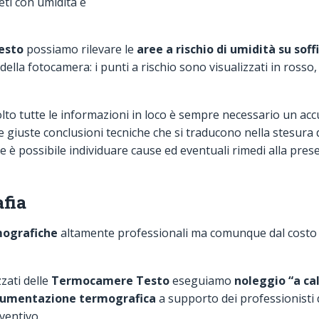
eti con umidità e
esto
possiamo rilevare le
aree a rischio di umidità su soffi
della fotocamera: i punti a rischio sono visualizzati in rosso
lto tutte le informazioni in loco è sempre necessario un acc
e giuste conclusioni tecniche che si traducono nella stesura 
e è possibile individuare cause ed eventuali rimedi alla prese
fia
ografiche
altamente professionali ma comunque dal costo c
zati delle
Termocamere Testo
eseguiamo
noleggio “a ca
strumentazione termografica
a supporto dei professionisti 
eventivo.