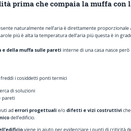
dità prima che compaia la muffa con 
esente naturalmente nell’aria è direttamente proporzionale 
e parole più è alta la temperatura dell’aria più questa è in gra
 e della muffa sulle pareti
interne di una casa nasce però
freddi i cosiddetti ponti termici
rca di soluzioni
 pareti
uti ad
errori progettuali
e/o
difetti e vizi costruttivi
che
mico
dell’edificio.
l’edificio
viene in aiuto per evidenziare i punti di criticità de