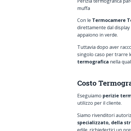
Perizia termografica par
muffa
Con le
Termocamere T
direttamente dal display 
appaiono in verde.
Tuttavia dopo aver racco
singolo caso per trarre l
termografica
nella qual
Costo Termogra
Eseguiamo
perizie
term
utilizzo per il cliente.
Siamo rivenditori autoriz
specializzato, della 
edile. richiedertici un pr