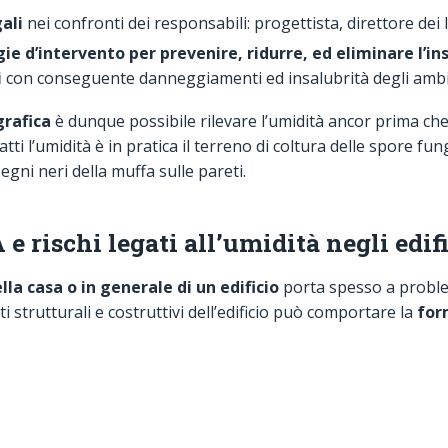
gali
nei confronti dei responsabili: progettista, direttore dei l
ie d’intervento per prevenire, ridurre, ed eliminare l’i
i
con conseguente danneggiamenti ed insalubrità degli ambi
rafica
è dunque possibile rilevare l’umidità ancor prima ch
atti l’umidità è in pratica il terreno di coltura delle spore f
segni neri della muffa sulle pareti.
ischi legati all’umidità negli edifi
lla casa o in generale di un edificio
porta spesso a proble
tti strutturali e costruttivi dell’edificio può comportare la
for