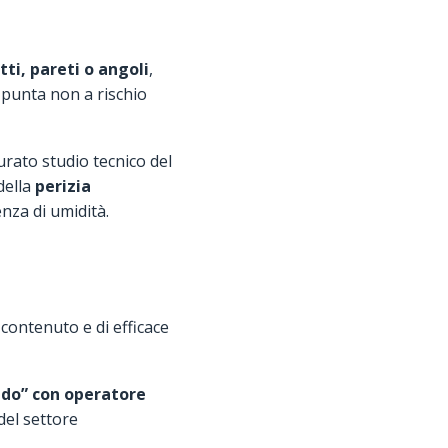
tti, pareti o angoli
,
, punta non a rischio
urato studio tecnico del
della
perizia
nza di umidità.
ontenuto e di efficace
ldo” con operatore
del settore