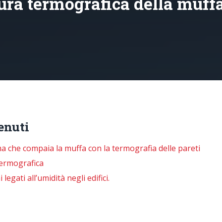
 termografica della muffa 
enuti
ma che compaia la muffa con la termografia delle pareti
 termografica
egati all’umidità negli edifici.