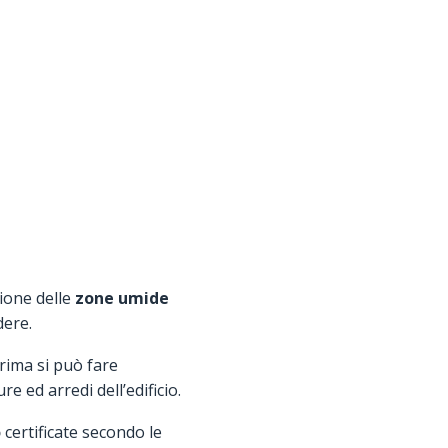
ione delle
zone umide
dere.
prima si può fare
re ed arredi dell’edificio.
o
certificate secondo le