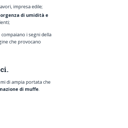
avori, impresa edile;
nsorgenza di umidità e
enti;
e compaiano i segni della
ungine che provocano
ci.
mi di ampia portata che
mazione di muffe
.