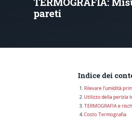
TERMOGRAFIA: Misura
pareti
Indice dei cont
Rilevare l’umidità pri
Utilizzo della perizia
TERMOGRAFIA e rischi l
Costo Termografia