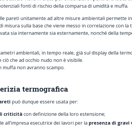
potenziali fonti di rischio della comparsa di umidità e muffa.
elle pareti unitamente ad altre misure ambientali permette infa
 di misura sulla base che viene messo in correlazione con l
rilevata sia internamente sia esternamente, nonché della temp
arametri ambientali, in tempo reale, già sul display della ter
 ciò che ad occhio nudo non è visibile.
con muffa non avranno scampo.
perizia termografica
areti
può dunque essere usata per:
i criticità
con definizione della loro estensione;
e all’impresa esecutrice dei lavori per la
presenza di gravi v