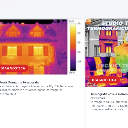
DIAGNOSTICA
DIAGNOSTICA
Ponti Termici: la termografia
ponti termici termografia,trasmittanza, Dlgs 192,benessere
indoor,termografia a infrarossi,analisi termografica,
termocamera
Termografia edile a infraro
distruttiva
Termografia edile a infrarossi 
infiltrazioni, impianti a pavim
Indagine non distruttiva a