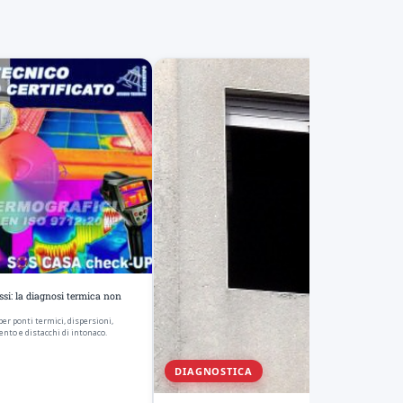
ssi: la diagnosi termica non
per ponti termici, dispersioni,
ento e distacchi di intonaco.
DIAGNOSTICA