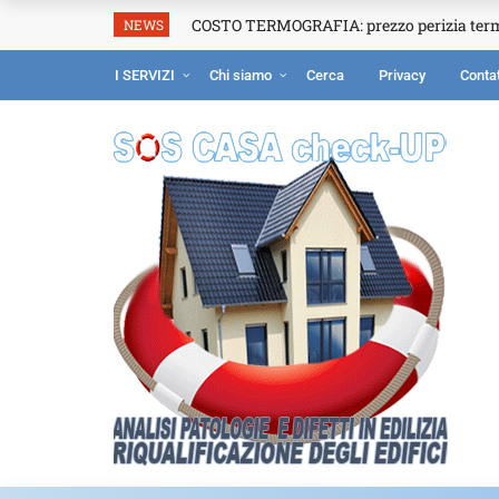
COSTO TERMOGRAFIA: prezzo perizia ter
NEWS
I SERVIZI
Chi siamo
Cerca
Privacy
Contat