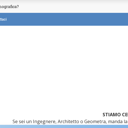
mografica?
taci
STIAMO CE
Se sei un Ingegnere, Architetto o Geometra, manda la 