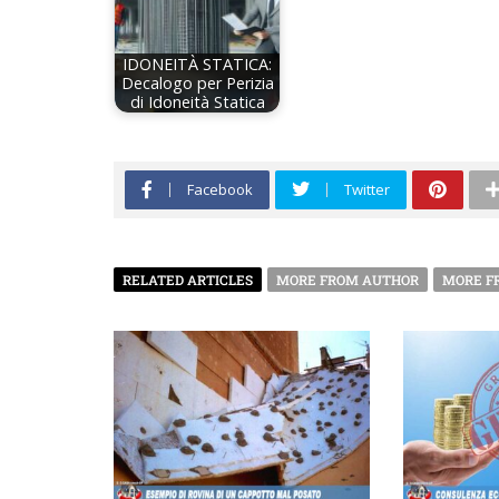
IDONEITÀ STATICA:
Decalogo per Perizia
di Idoneità Statica
Facebook
Twitter
RELATED ARTICLES
MORE FROM AUTHOR
MORE F