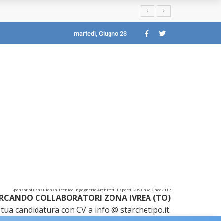
martedì, Giugno 23
Sponsor of Consulenza Tecnica Ingegnerie Architetti Esperti SOS Casa Check UP
RCANDO COLLABORATORI ZONA IVREA (TO)
tua candidatura con CV a info @ starchetipo.it.