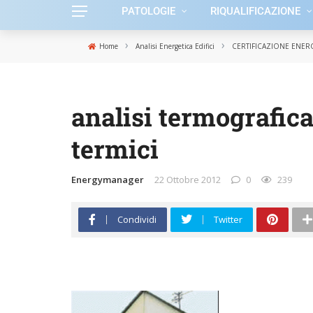
PATOLOGIE
RIQUALIFICAZIONE
›
›
Home
Analisi Energetica Edifici
CERTIFICAZIONE ENERG
analisi termografica
termici
Energymanager
22 Ottobre 2012
0
239
Condividi
Twitter