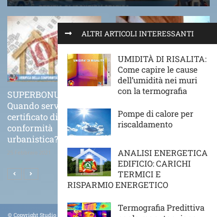
ALTRI ARTICOLI INTERESSANTI
UMIDITÀ DI RISALITA:
Come capire le cause
dell’umidità nei muri
con la termografia
SUPERBONUS 110%
COME VA POSATO
Quando serve il
CORRETTAMENTE UN
Pompe di calore per
certificato di
CAPPOTTO TERMICO
riscaldamento
conformità
21 Novembre 2020
urbanistica?
ANALISI ENERGETICA
25 Febbraio 2021
EDIFICIO: CARICHI
TERMICI E
RISPARMIO ENERGETICO
Termografia Predittiva
© Copyright Studio Tecnico Archetipo Ingegneria Forense. All Rights Reserved.