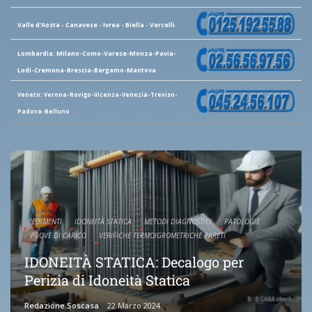
Valle d'Aosta - Canavese - Ivrea - Biella - Vercelli
Lombardia: Milano-Como-Varese-Monza-Pavia-
Lodi-Cremona-Brescia-Bergamo-Mantova
Veneto: Verona-Rovigo-Vicenza-Venezia-Treviso-
Padova-Belluno
CEDIMENTI
IDONEITÀ STATICA
METODI DIAGNOSTICI
PATOLOGIE
PROVE DI CARICO
VERIFICHE TERMOIGROMETRICHE PARETI
IDONEITÀ STATICA: Decalogo per
Perizia di Idoneità Statica
Redazione Soscasa
22 Marzo 2024