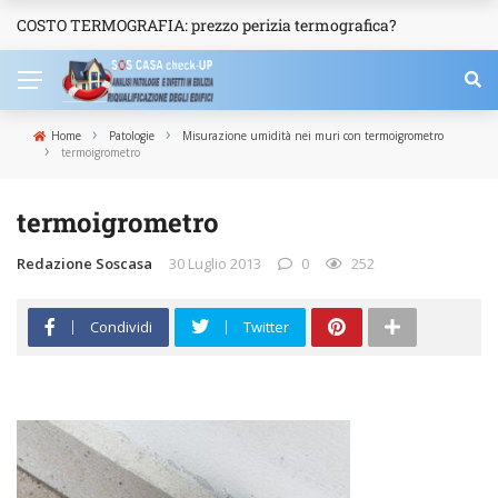
COSTO TERMOGRAFIA: prezzo perizia termografica?
NEWS
›
›
Home
Patologie
Misurazione umidità nei muri con termoigrometro
›
termoigrometro
termoigrometro
Redazione Soscasa
30 Luglio 2013
0
252
Condividi
Twitter