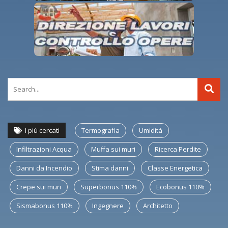
I più cercati
Termografia
Umidità
Infiltrazioni Acqua
Muffa sui muri
Ricerca Perdite
Danni da Incendio
Stima danni
Classe Energetica
Crepe sui muri
Superbonus 110%
Ecobonus 110%
Sismabonus 110%
Ingegnere
Architetto