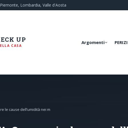
— Piemonte, Lombardia, Valle d'Aosta
HECK UP
Argomenti
PERIZI
ELLA CASA
re le cause dell’umidità nei m