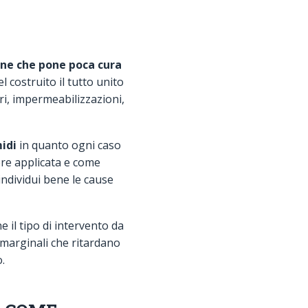
one che pone poca cura
l costruito il tutto unito
i, impermeabilizzazioni,
idi
in quanto ogni caso
ere applicata e come
individui bene le cause
 il tipo di intervento da
o marginali che ritardano
.