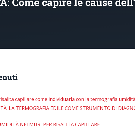
: Come capire le cause dell
enuti
A
isalita capillare come individuarla con la termografia umidità
TÀ: LA TERMOGRAFIA EDILE COME STRUMENTO DI DIAGNO
MIDITÀ NEI MURI PER RISALITA CAPILLARE