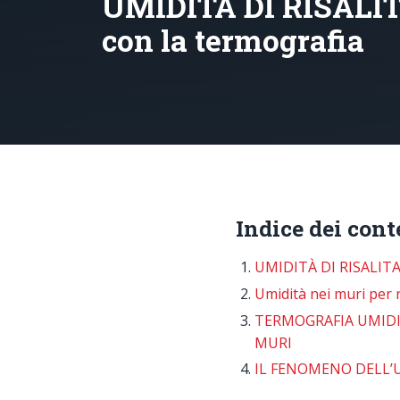
UMIDITÀ DI RISALITA
con la termografia
Indice dei cont
UMIDITÀ DI RISALIT
Umidità nei muri per r
TERMOGRAFIA UMIDI
MURI
IL FENOMENO DELL’U