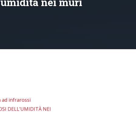
’umidità nei muri
 ad infrarossi
SI DELL’UMIDITÀ NEI