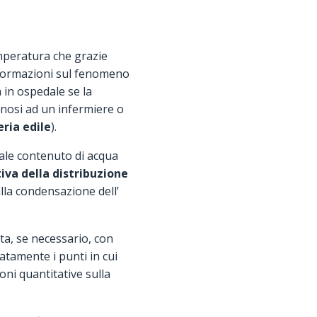
emperatura che grazie
nformazioni sul fenomeno
 in ospedale se la
gnosi ad un infermiere o
ria edile
).
eale contenuto di acqua
iva della distribuzione
lla condensazione dell’
ita, se necessario, con
latamente i punti in cui
ni quantitative sulla