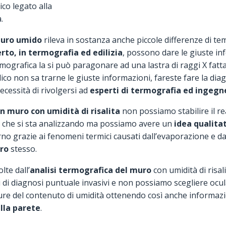
co legato alla
.
muro umido
rileva in sostanza anche piccole differenze di t
rto, in termografia ed edilizia
, possono dare le giuste i
mografica la si può paragonare ad una lastra di raggi X fatta
co non sa trarne le giuste informazioni, fareste fare la dia
ecessità di rivolgersi ad
esperti di termografia ed ingegne
n muro con umidità di risalita
non possiamo stabilire il r
 che si sta analizzando ma possiamo avere un
idea qualitat
rno grazie ai fenomeni termici causati dall’evaporazione e da
ro
stesso.
lte dall’
analisi termografica del muro
con umidità di risal
nti di diagnosi puntuale invasivi e non possiamo scegliere ocu
sure del contenuto di umidità ottenendo così anche informazio
lla parete
.