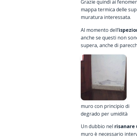
Grazie quindi ai fenomeni 
mappa termica delle super
muratura interessata.
Al momento dell’
ispezio
anche se questi non sono 
supera, anche di parecch
muro con principio di
degrado per umidità
Un dubbio nel
risanare
muro è necessario interve