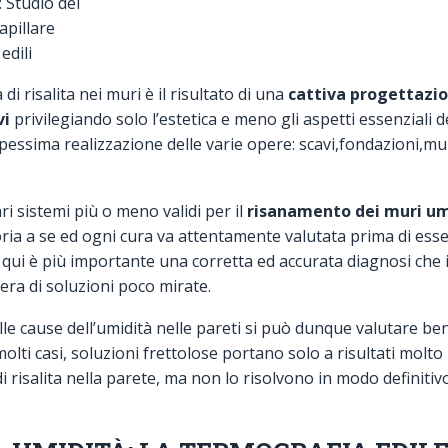
: Studio del
apillare
edili
 di risalita nei muri è il risultato di una
cattiva progettazi
vi
privilegiando solo l’estetica e meno gli aspetti essenziali de
ssima realizzazione delle varie opere: scavi,fondazioni,mur
ri sistemi più o meno validi per il
risanamento dei muri um
toria a se ed ogni cura va attentamente valutata prima di ess
 qui è più importante una corretta ed accurata diagnosi che 
era di soluzioni poco mirate.
le cause dell’umidità nelle pareti si può dunque valutare bene
 molti casi, soluzioni frettolose portano solo a risultati molt
di risalita nella parete, ma non lo risolvono in modo definitivo