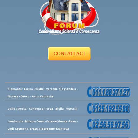
CONTATTACI
Piemonte: Torino - Biella - Vercelli- Alessandria -
Novara - Cuneo - Asti - Verbania
Valle d'Aosta - Canavese - Ivrea - Biella - Vercelli
Lombardia: Milano-Como-Varese-Monza-Pavia-
Lodi-Cremona-Brescia-Bergamo-Mantova