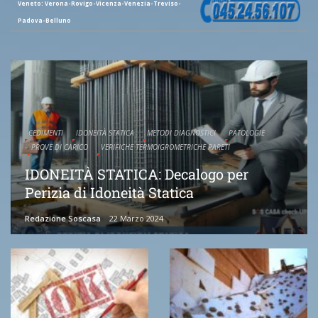
Veneto: Verona-Rovigo-Vicenza-Venezia-Treviso-
Padova-Belluno
CEDIMENTI
IDONEITÀ STATICA
METODI DIAGNOSTICI
PATOLOGIE
PROVE DI CARICO
VERIFICHE TERMOIGROMETRICHE PARETI
IDONEITÀ STATICA: Decalogo per
Perizia di Idoneità Statica
Redazione Soscasa
22 Marzo 2024