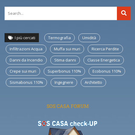
I più cercati
Termografia
Umidità
Infiltrazioni Acqua
Muffa sui muri
Ricerca Perdite
Danni da Incendio
Stima danni
Classe Energetica
Crepe sui muri
Superbonus 110%
Ecobonus 110%
Sismabonus 110%
Ingegnere
Architetto
SOS CASA FORUM