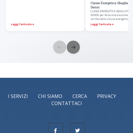
Classe Energetica Sbagliata
Danni
CLASSE ENERGETICA SBAGLIATA E
DANNI per falsa attestazione ene
verifica della classe energetica 
di…
Leggi l’articolo
→
Leggi l’articolo
→
←
→
I SERVIZI
CHI SIAMO
CERCA
PRIVACY
CONTATTACI