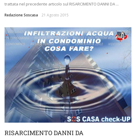
trattata nel precedente articolo sul RISARCIMENTO DANNI DA ...
Redazione Soscasa
21 Agosto 2015
ASSICURAZIONE CONDOMINIALE
CONDOMINIO
DANNI DA INFILTRAZIONI
DANNI
IN CONDOMINIO
INFILTRAZIONI D'ACQUA
PERDITE E INFILTRAZIONI ACQUA
CONDOMINIO
RICERCA PERDITE
SERVIZI
TERMOGRAFIA EDILE
VIDEOISPEZIONI
RISARCIMENTO DANNI DA