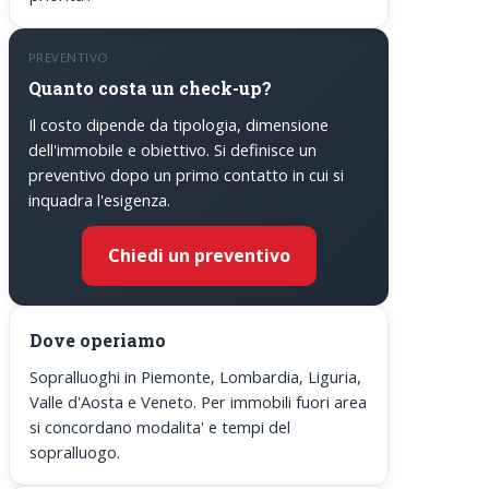
PREVENTIVO
Quanto costa un check-up?
Il costo dipende da tipologia, dimensione
dell'immobile e obiettivo. Si definisce un
preventivo dopo un primo contatto in cui si
inquadra l'esigenza.
Chiedi un preventivo
Dove operiamo
Sopralluoghi in Piemonte, Lombardia, Liguria,
Valle d'Aosta e Veneto. Per immobili fuori area
si concordano modalita' e tempi del
sopralluogo.