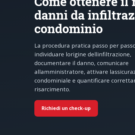
Come ottenere il 
danni da infiltraz
condominio
La procedura pratica passo per passo
individuare lorigine dellinfiltrazione,
documentare il danno, comunicare
allamministratore, attivare lassicura
condominiale e quantificare corretta
risarcimento.
Richiedi un check-up