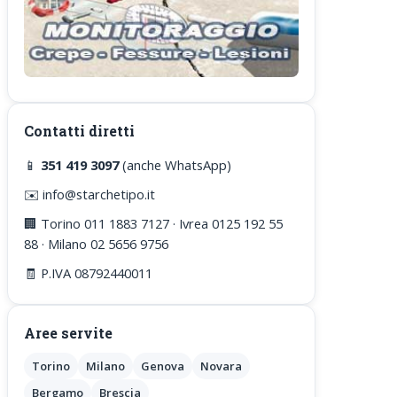
Contatti diretti
📱
351 419 3097
(anche WhatsApp)
✉️ info@starchetipo.it
🏢 Torino 011 1883 7127 · Ivrea 0125 192 55
88 · Milano 02 5656 9756
🧾 P.IVA 08792440011
Aree servite
Torino
Milano
Genova
Novara
Bergamo
Brescia