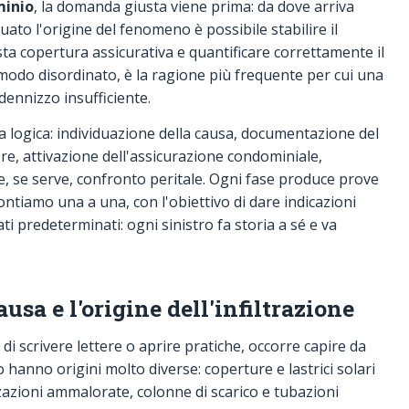
minio
, la domanda giusta viene prima: da dove arriva
uato l'origine del fenomeno è possibile stabilire il
sta copertura assicurativa e quantificare correttamente il
 modo disordinato, è la ragione più frequente per cui una
ndennizzo insufficiente.
 logica: individuazione della causa, documentazione del
e, attivazione dell'assicurazione condominiale,
o e, se serve, confronto peritale. Ogni fase produce prove
ontiamo una a una, con l'obiettivo di dare indicazioni
ti predeterminati: ogni sinistro fa storia a sé e va
usa e l'origine dell'infiltrazione
 di scrivere lettere o aprire pratiche, occorre capire da
o hanno origini molto diverse: coperture e lastrici solari
zazioni ammalorate, colonne di scarico e tubazioni