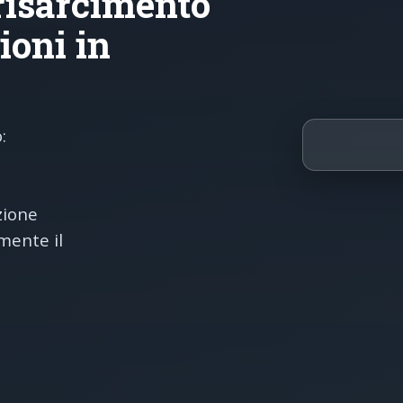
risarcimento
ioni in
:
zione
mente il