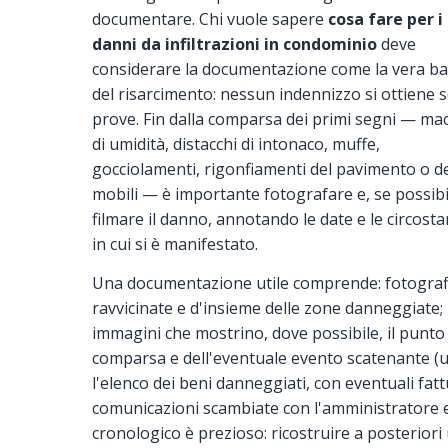
documentare. Chi vuole sapere
cosa fare per i
danni da infiltrazioni in condominio
deve
considerare la documentazione come la vera b
del risarcimento: nessun indennizzo si ottiene 
prove. Fin dalla comparsa dei primi segni — ma
di umidità, distacchi di intonaco, muffe,
gocciolamenti, rigonfiamenti del pavimento o d
mobili — è importante fotografare e, se possibi
filmare il danno, annotando le date e le circost
in cui si è manifestato.
Una documentazione utile comprende: fotograf
ravvicinate e d'insieme delle zone danneggiate;
immagini che mostrino, dove possibile, il punto d
comparsa e dell'eventuale evento scatenante (un
l'elenco dei beni danneggiati, con eventuali fattu
comunicazioni scambiate con l'amministratore e 
cronologico è prezioso: ricostruire a posteriori 