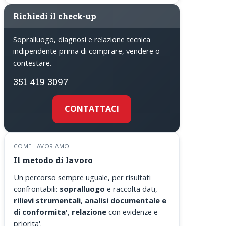
Richiedi il check-up
Sopralluogo, diagnosi e relazione tecnica
indipendente prima di comprare, vendere o
contestare.
351 419 3097
CONTATTACI
COME LAVORIAMO
Il metodo di lavoro
Un percorso sempre uguale, per risultati
confrontabili:
sopralluogo
e raccolta dati,
rilievi strumentali
,
analisi documentale e
di conformita'
,
relazione
con evidenze e
priorita'.