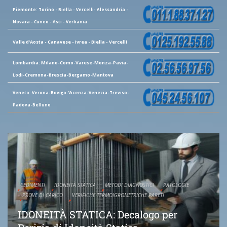
Piemonte: Torino - Biella - Vercelli- Alessandria -
Novara - Cuneo - Asti - Verbania
Valle d'Aosta - Canavese - Ivrea - Biella - Vercelli
Lombardia: Milano-Como-Varese-Monza-Pavia-
Lodi-Cremona-Brescia-Bergamo-Mantova
Veneto: Verona-Rovigo-Vicenza-Venezia-Treviso-
Padova-Belluno
CEDIMENTI
IDONEITÀ STATICA
METODI DIAGNOSTICI
PATOLOGIE
PROVE DI CARICO
VERIFICHE TERMOIGROMETRICHE PARETI
IDONEITÀ STATICA: Decalogo per