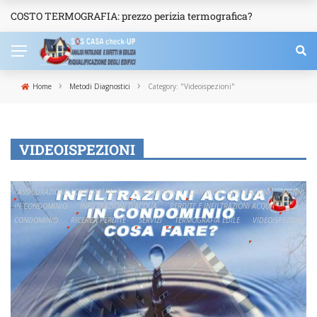
COSTO TERMOGRAFIA: prezzo perizia termografica?
NEWS
›
›
Home
Metodi Diagnostici
Category: "Videoispezioni"
VIDEOISPEZIONI
ASSICURAZIONE CONDOMINIALE
CONDOMINIO
DANNI DA INFILTRAZIONI
DANNI
IN CONDOMINIO
INFILTRAZIONI D'ACQUA
PERDITE E INFILTRAZIONI ACQUA
CONDOMINIO
RICERCA PERDITE
SERVIZI
TERMOGRAFIA EDILE
VIDEOISPEZIONI