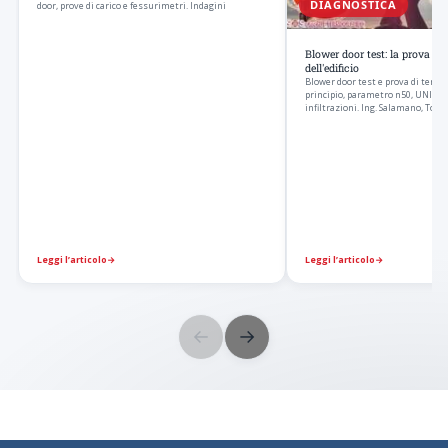
DIAGNOSTICA
door, prove di carico e fessurimetri. Indagini
Blower door test: la prova di 
dell'edificio
Blower door test e prova di tenuta a
principio, parametro n50, UNI EN 
infiltrazioni. Ing. Salamano, Torin
Leggi l’articolo
→
Leggi l’articolo
→
←
→