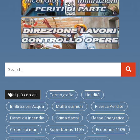
I più cercati
Termografia
Umidità
Infiltrazioni Acqua
Muffa sui muri
Ricerca Perdite
Danni da Incendio
Stima danni
Classe Energetica
Crepe sui muri
Superbonus 110%
Ecobonus 110%