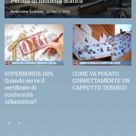
Perizia di Idoneità Statica
Redazione Soscasa
22 Marzo 2024
SUPERBONUS 110%
COME VA POSATO
Quando serve il
CORRETTAMENTE UN
certificato di
CAPPOTTO TERMICO
conformità
21 Novembre 2020
urbanistica?
25 Febbraio 2021