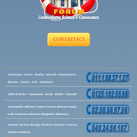
CONTATTACI
Piemonte: Torino - Biella - Vercelli- Alessandria -
Novara - Cuneo - Asti - Verbania
Valle d'Aosta - Canavese - Ivrea - Biella - Vercelli
Lombardia: Milano-Como-Varese-Monza-Pavia-
Lodi-Cremona-Brescia-Bergamo-Mantova
Veneto: Verona-Rovigo-Vicenza-Venezia-Treviso-
Padova-Belluno