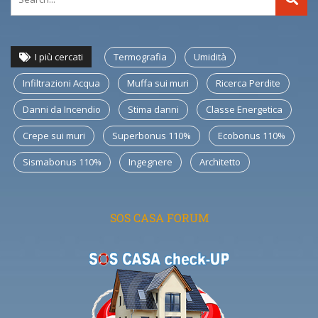
I più cercati
Termografia
Umidità
Infiltrazioni Acqua
Muffa sui muri
Ricerca Perdite
Danni da Incendio
Stima danni
Classe Energetica
Crepe sui muri
Superbonus 110%
Ecobonus 110%
Sismabonus 110%
Ingegnere
Architetto
SOS CASA FORUM