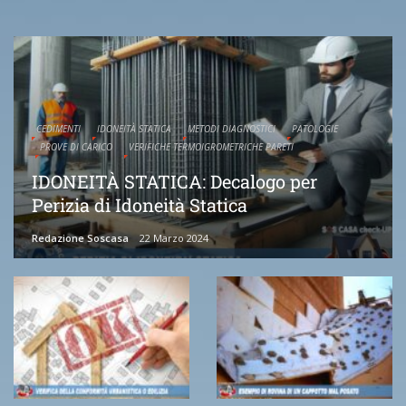
CEDIMENTI
IDONEITÀ STATICA
METODI DIAGNOSTICI
PATOLOGIE
PROVE DI CARICO
VERIFICHE TERMOIGROMETRICHE PARETI
IDONEITÀ STATICA: Decalogo per
Perizia di Idoneità Statica
Redazione Soscasa
22 Marzo 2024