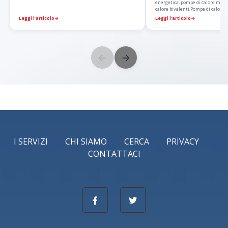
energetica, pompe di calore mono
calore bivalenti,Pompe di calore
Leggi l’articolo
→
Leggi l’articolo
→
←
→
I SERVIZI
CHI SIAMO
CERCA
PRIVACY
CONTATTACI