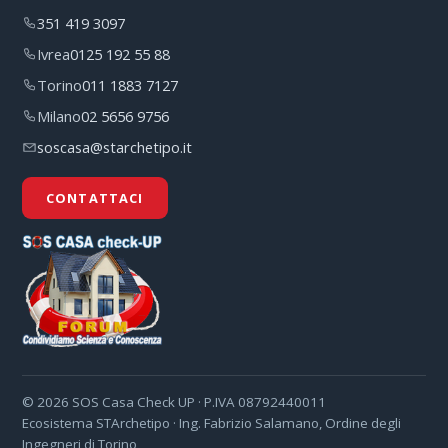
351 419 3097
Ivrea
0125 192 55 88
Torino
011 1883 7127
Milano
02 5656 9756
soscasa@starchetipo.it
CONTATTACI
©
2026
SOS Casa Check UP · P.IVA 08792440011
Ecosistema STArchetipo · Ing. Fabrizio Salamano, Ordine degli
Ingegneri di Torino