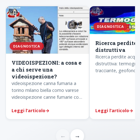
DIAGNOSTICA
Ricerca perdite
DIAGNOSTICA
distruttiva
Ricerca perdite acqu
VIDEOISPEZIONI: a cosa e
distruttiva: termograf
a chi serve una
tracciante, geofono, 
videoispezione?
acustico, videoispezi
videoispezione canna fumaria a
pressione. Quando usa
torino milano biella como varese
videoispezione canne fumarie con
relazione tecnica e perizia tecnica
Leggi l’articolo
→
Leggi l’articolo
→
ingegnere
←
→