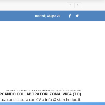
martedì, Giugno 23
Sponsor of Consulenza Tecnica Ingegnerie Architetti Esperti SOS Casa Check UP
RCANDO COLLABORATORI ZONA IVREA (TO)
tua candidatura con CV a info @ starchetipo.it.