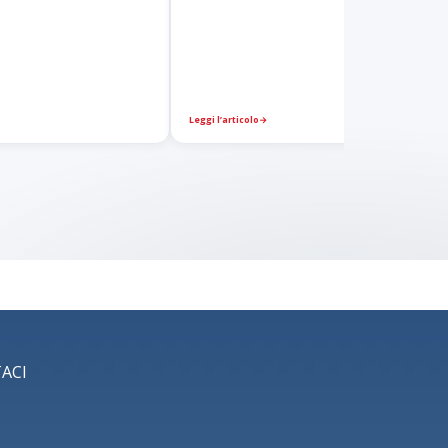
Leggi l’articolo
→
ACI