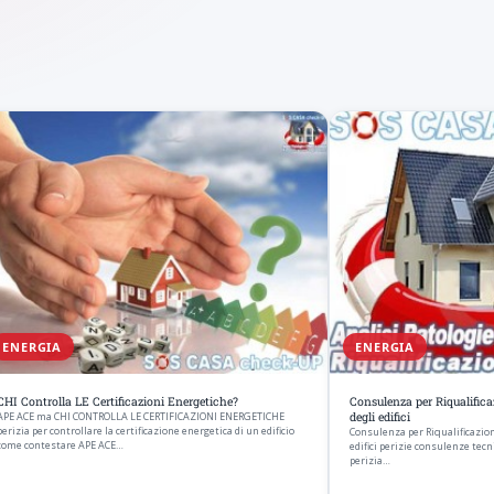
ENERGIA
ENERGIA
CHI Controlla LE Certificazioni Energetiche?
Consulenza per Riqualifica
APE ACE ma CHI CONTROLLA LE CERTIFICAZIONI ENERGETICHE
degli edifici
perizia per controllare la certificazione energetica di un edificio
Consulenza per Riqualificazion
come contestare APE ACE…
edifici perizie consulenze tecn
perizia…