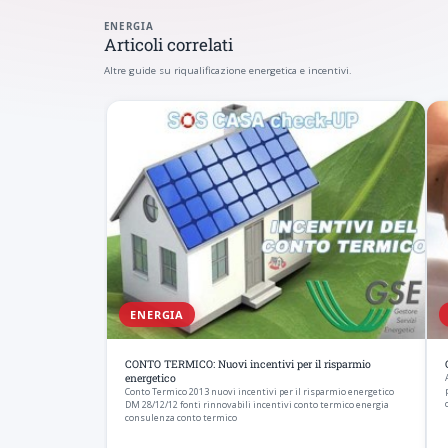
ENERGIA
Articoli correlati
Altre guide su riqualificazione energetica e incentivi.
ENERGIA
CONTO TERMICO: Nuovi incentivi per il risparmio
energetico
Conto Termico 2013 nuovi incentivi per il risparmio energetico
DM 28/12/12 fonti rinnovabili incentivi conto termico energia
consulenza conto termico