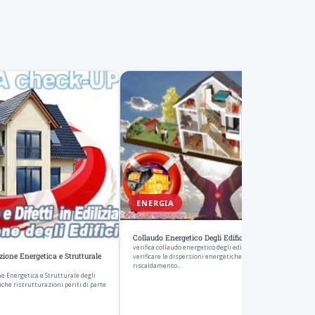
ENERGIA
Collaudo Energetico Degli Edifici
verifica collaudo energetico degli edifici prove strumentali
zione Energetica e Strutturale
verificare le dispersioni energetiche alti consumi
riscaldamento…
e Energetica e Strutturale degli
iche ristrutturazioni periti di parte