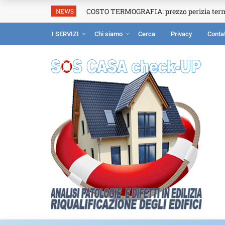
COSTO TERMOGRAFIA: prezzo perizia ter
NEWS
I SERVIZI
Chi siamo
Cerca
Privacy
Contat