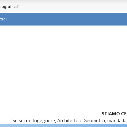
mografica?
taci
STIAMO CE
Se sei un Ingegnere, Architetto o Geometra, manda la 