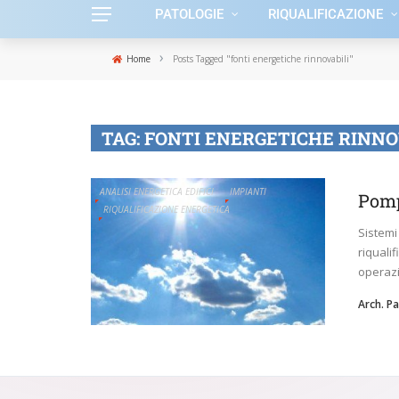
PATOLOGIE
RIQUALIFICAZIONE
›
Home
Posts Tagged "fonti energetiche rinnovabili"
TAG:
FONTI ENERGETICHE RINNO
ANALISI ENERGETICA EDIFICI
IMPIANTI
Pomp
RIQUALIFICAZIONE ENERGETICA
Sistemi 
riqualif
operazi
Arch. P