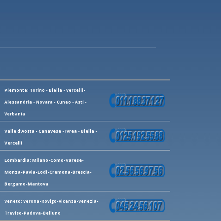
Piemonte: Torino - Biella - Vercelli-
Alessandria - Novara - Cuneo - Asti -
Verbania
Valle d'Aosta - Canavese - Ivrea - Biella -
Vercelli
Lombardia: Milano-Como-Varese-
Monza-Pavia-Lodi-Cremona-Brescia-
Bergamo-Mantova
Veneto: Verona-Rovigo-Vicenza-Venezia-
Treviso-Padova-Belluno