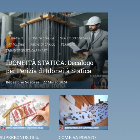
CEDIMENTI
IDONEITÀ STATICA
METODI DIAGNOSTICI
PATOLOGIE
PROVE DI CARICO
VERIFICHE
TERMOIGROMETRICHE PARETI
IDONEITÀ STATICA: Decalogo
per Perizia di Idoneità Statica
Redazione Soscasa
22 Marzo 2024
SUPERBONUS 110%
COME VA POSATO