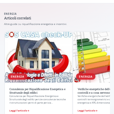
ENERGIA
Articoli correlati
Altre guide su riqualificazione energetica e incentivi.
ENERGIA
ENERGIA
Consulenza per Riqualificazione Energetica e
Verifiche energetiche dell'edif
Strutturale degli edifici
controlli e a cosa servono
Consulenza per Riqualificazione Energetica e
Verifiche energetiche dell'edificio
Strutturale degli edifici perizie consulenze tecniche
controlli termoigrometrici e cond
ristrutturazioni periti di parte perizia…
energetica e APE, dimensionamen
Leggi l’articolo
→
Leggi l’articolo
→