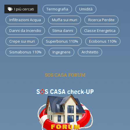
I più cercati
Termografia
Umidità
Infiltrazioni Acqua
Muffa sui muri
Ricerca Perdite
Danni da Incendio
Stima danni
Classe Energetica
Crepe sui muri
Superbonus 110%
Ecobonus 110%
Sismabonus 110%
Ingegnere
Architetto
SOS CASA FORUM