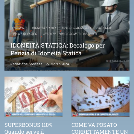
CEDIMENTI
IDONEITÀ STATICA
METODI DIAGNOSTICI
PATOLOGIE
PROVE DI CARICO
VERIFICHE TERMOIGROMETRICHE PARETI
IDONEITÀ STATICA: Decalogo per
Perizia di Idoneità Statica
Redazione Soscasa
22 Marzo 2024
SUPERBONUS 110%
COME VA POSATO
Quando serve il
CORRETTAMENTE UN