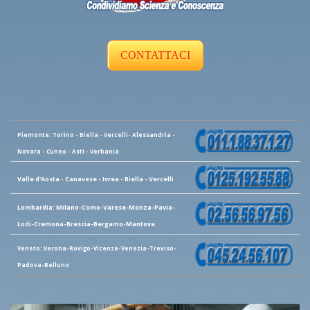
CONTATTACI
Piemonte: Torino - Biella - Vercelli- Alessandria -
Novara - Cuneo - Asti - Verbania
Valle d'Aosta - Canavese - Ivrea - Biella - Vercelli
Lombardia: Milano-Como-Varese-Monza-Pavia-
Lodi-Cremona-Brescia-Bergamo-Mantova
Veneto: Verona-Rovigo-Vicenza-Venezia-Treviso-
Padova-Belluno