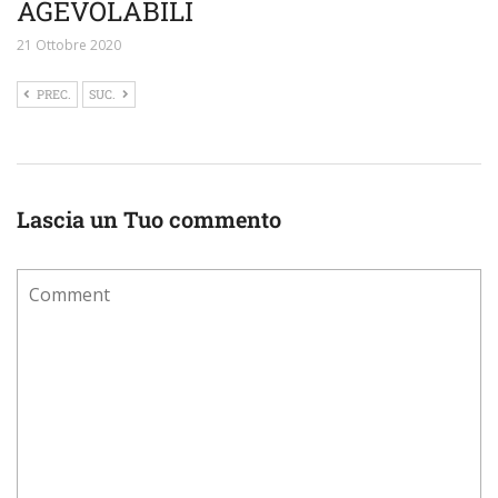
AGEVOLABILI
21 Ottobre 2020
PREC.
SUC.
Lascia un Tuo commento