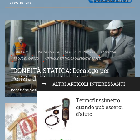
Padova-Belluno
CEDIMENTI
IDONEITÀ STATICA
METODI DIAGNOSTICI
PATOLOGIE
PROVE DI CARICO
VERIFICHE TERMOIGROMETRICHE PARETI
IDONEITÀ STATICA: Decalogo per
Perizia di Idoneità Statica
ALTRI ARTICOLI INTERESSANTI
Redazione Soscasa
22 Marzo 2024
Termoflussimetro
quando può esserci
d’aiuto