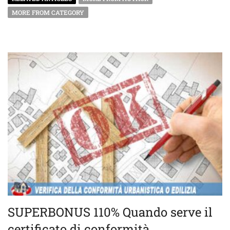
MORE FROM CATEGORY
SUPERBONUS 110% Quando serve il
certificato di conformità