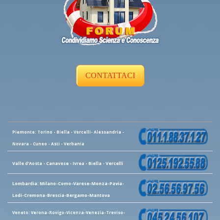
CONTATTACI
Piemonte: Torino - Biella - Vercelli- Alessandria -
Novara - Cuneo - Asti - Verbania
Valle d'Aosta - Canavese - Ivrea - Biella - Vercelli
Lombardia: Milano-Como-Varese-Monza-Pavia-
Lodi-Cremona-Brescia-Bergamo-Mantova
Veneto: Verona-Rovigo-Vicenza-Venezia-Treviso-