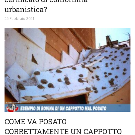
urbanistica?
25 Febbraio 2021
COME VA POSATO
CORRETTAMENTE UN CAPPOTTO