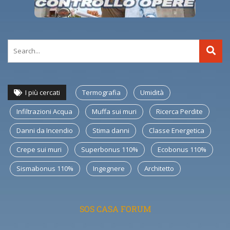
I più cercati
Termografia
Umidità
Infiltrazioni Acqua
Muffa sui muri
Ricerca Perdite
Danni da Incendio
Stima danni
Classe Energetica
Crepe sui muri
Superbonus 110%
Ecobonus 110%
Sismabonus 110%
Ingegnere
Architetto
SOS CASA FORUM