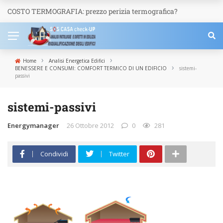
COSTO TERMOGRAFIA: prezzo perizia termografica?
NEWS
›
›
Home
Analisi Energetica Edifici
›
BENESSERE E CONSUMI: COMFORT TERMICO DI UN EDIFICIO
sistemi-
passivi
sistemi-passivi
Energymanager
26 Ottobre 2012
0
281
Condividi
Twitter