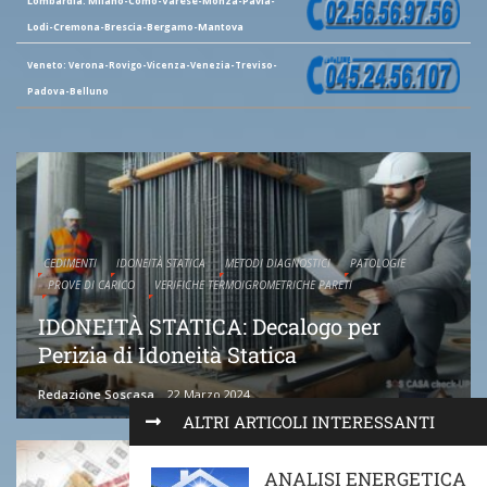
Lombardia: Milano-Como-Varese-Monza-Pavia-
Lodi-Cremona-Brescia-Bergamo-Mantova
Veneto: Verona-Rovigo-Vicenza-Venezia-Treviso-
Padova-Belluno
CEDIMENTI
IDONEITÀ STATICA
METODI DIAGNOSTICI
PATOLOGIE
PROVE DI CARICO
VERIFICHE TERMOIGROMETRICHE PARETI
IDONEITÀ STATICA: Decalogo per
Perizia di Idoneità Statica
Redazione Soscasa
22 Marzo 2024
ALTRI ARTICOLI INTERESSANTI
ANALISI ENERGETICA