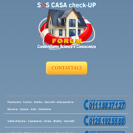
CONTATTACI
Piemonte: Torino - Biella - Vercelli- Alessandria -
Novara - Cuneo - Asti - Verbania
Valle d'Aosta - Canavese - Ivrea - Biella - Vercelli