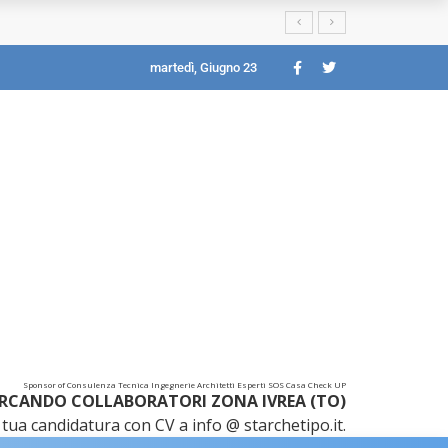
martedì, Giugno 23
Sponsor of Consulenza Tecnica Ingegnerie Architetti Esperti SOS Casa Check UP
RCANDO COLLABORATORI ZONA IVREA (TO)
tua candidatura con CV a info @ starchetipo.it.