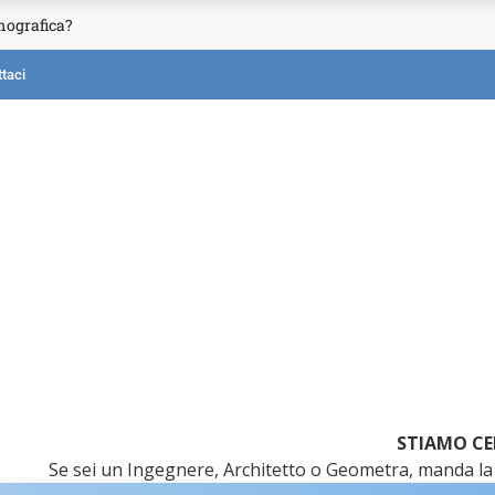
mografica?
taci
STIAMO CE
Se sei un Ingegnere, Architetto o Geometra, manda la 