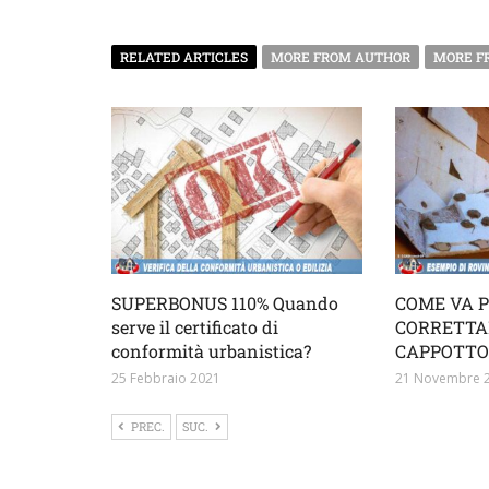
RELATED ARTICLES
MORE FROM AUTHOR
MORE F
SUPERBONUS 110% Quando
COME VA 
serve il certificato di
CORRETTA
conformità urbanistica?
CAPPOTTO
25 Febbraio 2021
21 Novembre 
PREC.
SUC.