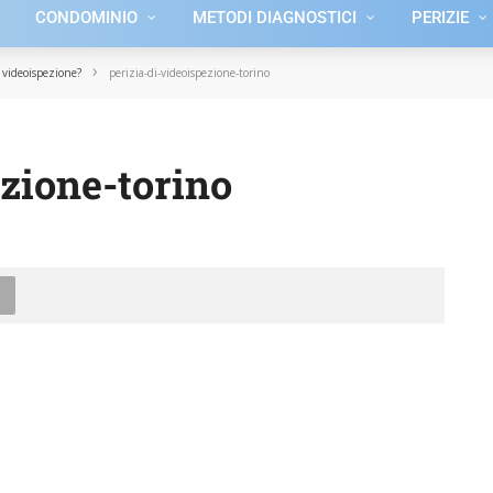
CONDOMINIO
METODI DIAGNOSTICI
PERIZIE
›
 videoispezione?
perizia-di-videoispezione-torino
ezione-torino