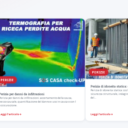
PERIZIE
PERIZIE
Perizia di idoneita statica
Perizia di idoneita statica: co
Perizia per danni da infiltrazioni
sicurezza strutturale, indagini,
del…
Perizia per danni da infiltrazioni: accertamento della causa,
nesso causale, quantificazione del danno e uso in causa o con l
assicurazione.
Leggi l’articolo
→
Leggi l’articolo
→