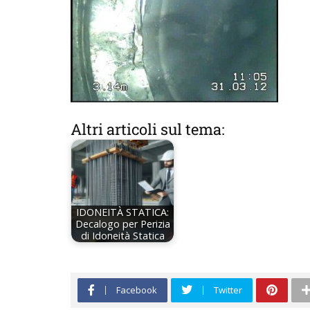
Altri articoli sul tema:
IDONEITÀ STATICA:
Decalogo per Perizia
di Idoneità Statica
Facebook
Twitter