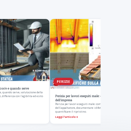
PERIZIE
: cos'e e quando serve
s'e, quando serve, valutazione della
Perizia per lavori eseguiti male: contestare le difform
 differenza con l'agibilita ed esito
dell'impresa
Perizia per lavori eseguiti male: come contestare le difformi
dell'appaltatore, documentare i difetti di esecuzione e
quantificare il ripristino.
Leggi l’articolo
→