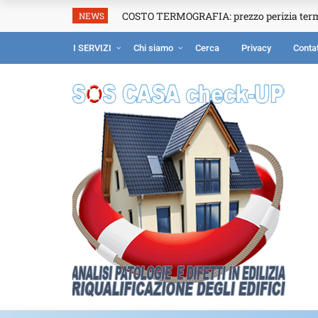
COSTO TERMOGRAFIA: prezzo perizia ter
NEWS
I SERVIZI
Chi siamo
Cerca
Privacy
Contat