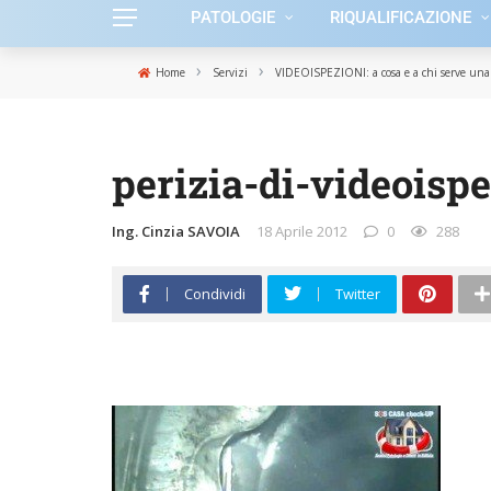
PATOLOGIE
RIQUALIFICAZIONE
›
›
Home
Servizi
VIDEOISPEZIONI: a cosa e a chi serve una
perizia-di-videoisp
Ing. Cinzia SAVOIA
18 Aprile 2012
0
288
Condividi
Twitter