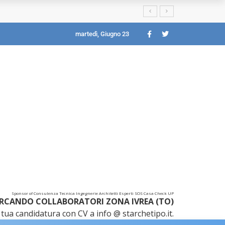
martedì, Giugno 23
Sponsor of Consulenza Tecnica Ingegnerie Architetti Esperti SOS Casa Check UP
RCANDO COLLABORATORI ZONA IVREA (TO)
tua candidatura con CV a info @ starchetipo.it.