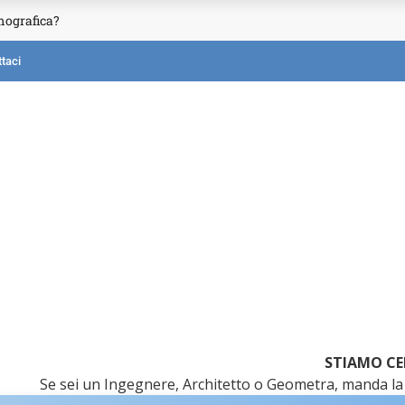
mografica?
taci
STIAMO CE
Se sei un Ingegnere, Architetto o Geometra, manda la 