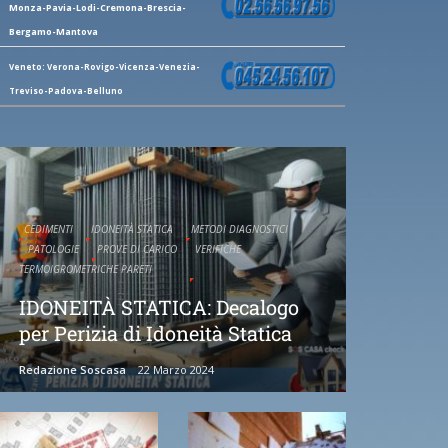
Monza-Pavia-Lodi-Cremona-Brescia-
Bergamo-Mantova
Veneto: Verona-Rovigo-Vicenza-Venezia-
Treviso-Padova-Belluno
CEDIMENTI
IDONEITÀ STATICA
METODI DIAGNOSTICI
PATOLOGIE
PROVE DI CARICO
VERIFICHE
TERMOIGROMETRICHE PARETI
IDONEITÀ STATICA: Decalogo
per Perizia di Idoneità Statica
Redazione Soscasa
22 Marzo 2024