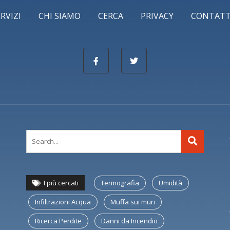
ERVIZI
CHI SIAMO
CERCA
PRIVACY
CONTATT
I più cercati
Termografia
Umidità
Infiltrazioni Acqua
Muffa sui muri
Ricerca Perdite
Danni da Incendio