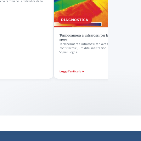
che cambiano l'affidabilita della
DIAGNOSTICA
Termocamera a infrarossi per la casa: cosa vede e a
serve
Termocamera a infrarossi per la casa: come individua disper
ponti termici, umidita, infiltrazioni e verifica del cappotto.
Sopralluogo e…
Leggi l’articolo
→