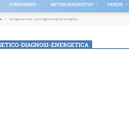
CONDOMINIO
METODI DIAGNOSTICI
PERIZIE
›
ia
termagrafia-check-up-energetico-diagnosi-energetica
ETICO-DIAGNOSI-ENERGETICA