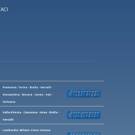
ACI
Piemonte: Torino - Biella - Vercelli-
Alessandria - Novara - Cuneo - Asti -
Verbania
Valle d'Aosta - Canavese - Ivrea - Biella -
Vercelli
Lombardia: Milano-Como-Varese-