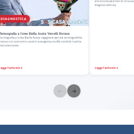
emissivita ed errori di misura 
diagnosi edilizia.
DIAGNOSTICA
Termografia a Ivrea Biella Aosta Vercelli Novara
Termografia a Ivrea Biella Aosta ingegnere perizie termografiche
ricerca vizi costruttivi analisi energetica muffa umidità risalita
manutenzione…
Leggi l’articolo
→
Leggi l’articolo
→
←
→