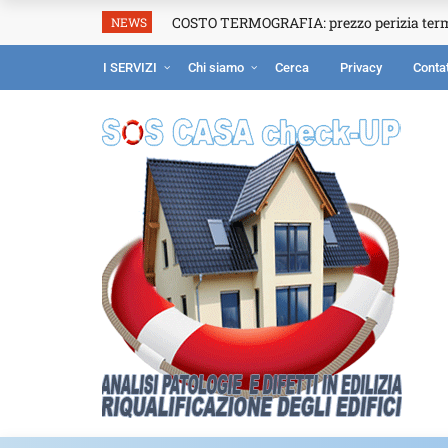
COSTO TERMOGRAFIA: prezzo perizia ter
NEWS
I SERVIZI
Chi siamo
Cerca
Privacy
Contat