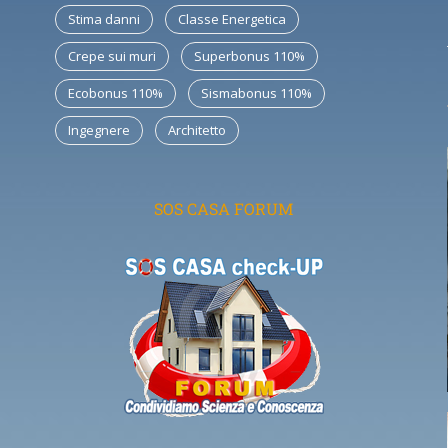
Stima danni
Classe Energetica
Crepe sui muri
Superbonus 110%
Ecobonus 110%
Sismabonus 110%
Ingegnere
Architetto
SOS CASA FORUM