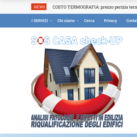
COSTO TERMOGRAFIA: prezzo perizia ter
NEWS
I SERVIZI
Chi siamo
Cerca
Privacy
Contat