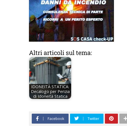
Altri articoli sul tema:
IDONEITÀ STATICA:
Decalogo per Perizia
di Idoneità Statica
Facebook
Twitter