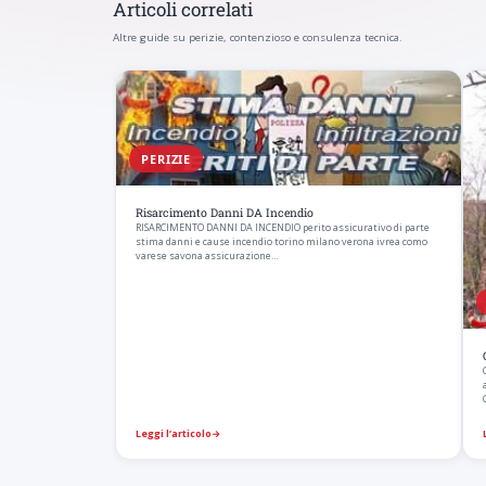
Articoli correlati
Altre guide su perizie, contenzioso e consulenza tecnica.
PERIZIE
Risarcimento Danni DA Incendio
RISARCIMENTO DANNI DA INCENDIO perito assicurativo di parte
stima danni e cause incendio torino milano verona ivrea como
varese savona assicurazione…
Leggi l’articolo
→