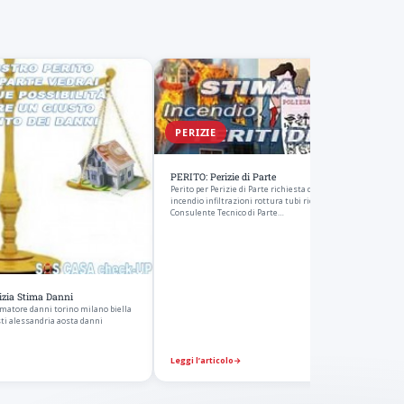
PERIZIE
PERITO: Perizie di Parte
Perito per Perizie di Parte richiesta danni assicurazione per
incendio infiltrazioni rottura tubi ricerca perdite acqua
Consulente Tecnico di Parte…
zia Stima Danni
matore danni torino milano biella
sti alessandria aosta danni
Leggi l’articolo
→