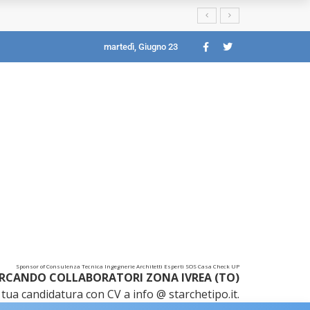
martedì, Giugno 23
Sponsor of Consulenza Tecnica Ingegnerie Architetti Esperti SOS Casa Check UP
RCANDO COLLABORATORI ZONA IVREA (TO)
tua candidatura con CV a info @ starchetipo.it.