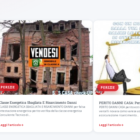
PERIZIE
PERIZIE
Classe Energetica Sbagliata E Risarcimento Danni
PERITO DANNI CASA: Peri
CLASSE ENERGETICA SBAGLIATA E RISARCIMENTO DANNI per falsa
PERITO DANNI CASA perito esti
attestazione energetica perito verifica della classe energetica
vercelli novara como varese a
Consulente Tecnico di…
assicurazione risarcimento…
Leggi l’articolo
→
Leggi l’articolo
→