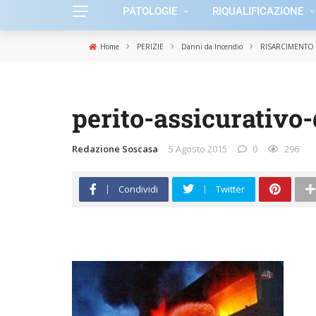
PATOLOGIE
RIQUALIFICAZIONE
›
›
›
Home
PERIZIE
Danni da Incendio
RISARCIMENTO
perito-assicurativo
Redazione Soscasa
5 Agosto 2015
0
296
Condividi
Twitter