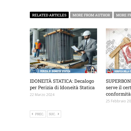
RELATED ARTICLES
MORE FROM AUTHOR
MORE F
IDONEITÀ STATICA: Decalogo
SUPERBONU
per Perizia di Idoneità Statica
serve il cer
conformità
22 Marzo 2024
25 Febbraio 2
PREC.
SUC.