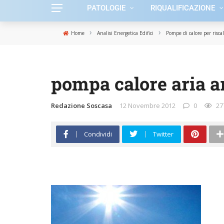
PATOLOGIE
RIQUALIFICAZIONE
›
›
Home
Analisi Energetica Edifici
Pompe di calore per risc
pompa calore aria a
Redazione Soscasa
12 Novembre 2012
0
27
Condividi
Twitter