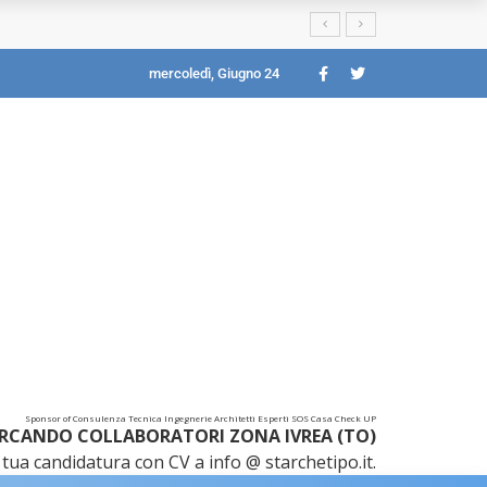
mercoledì, Giugno 24
Sponsor of Consulenza Tecnica Ingegnerie Architetti Esperti SOS Casa Check UP
RCANDO COLLABORATORI ZONA IVREA (TO)
tua candidatura con CV a info @ starchetipo.it.