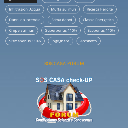
Infiltrazioni Acqua
Muffa sui muri
Ricerca Perdite
Danni da Incendio
Stima danni
Classe Energetica
Crepe sui muri
Superbonus 110%
Ecobonus 110%
Sismabonus 110%
Ingegnere
Architetto
SOS CASA FORUM