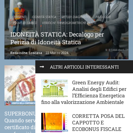
CEDIMENTI
IDONEITÀ STATICA
METODI DIAGNOSTICI
PATOLOGIE
PROVE DI CARICO
VERIFICHE TERMOIGROMETRICHE PARETI
IDONEITÀ STATICA: Decalogo per
Perizia di Idoneità Statica
Redazione Soscasa
22 Marzo 2024
ALTRI ARTICOLI INTERESSANTI
Green Energy Audit:
Analisi degli Edifici per
l’Efficienza Energetica
fino alla valorizzazione Ambientale
SUPERBONUS 110%
COME VA POSATO
CORRETTA POSA DEL
Quando serve il
CORRETTAMENTE UN
CAPPOTTO E
certificato di
CAPPOTTO TERMICO
ECOBONUS FISCALE