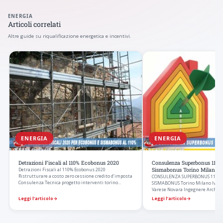
ENERGIA
Articoli correlati
Altre guide su riqualificazione energetica e incentivi.
ENERGIA
ENERGIA
Detrazioni Fiscali al 110% Ecobonus 2020
Consulenza Superbonus 110
Detrazioni Fiscali al 110% Ecobonus 2020
Sismabonus Torino Milano I
Ristrutturare a costo zero cessione credito d’imposta
CONSULENZA SUPERBONUS 110%
Consulenza Tecnica progetto interventi torino
SISMABONUS Torino Milano Ivrea
milano…
Varese Novara Ingegnere Archite
detrazioni
Leggi l’articolo
→
Leggi l’articolo
→