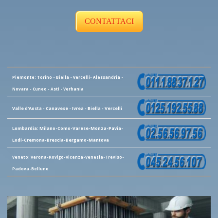
CONTATTACI
Piemonte: Torino - Biella - Vercelli- Alessandria -
Novara - Cuneo - Asti - Verbania
Valle d'Aosta - Canavese - Ivrea - Biella - Vercelli
Lombardia: Milano-Como-Varese-Monza-Pavia-
Lodi-Cremona-Brescia-Bergamo-Mantova
Veneto: Verona-Rovigo-Vicenza-Venezia-Treviso-
Padova-Belluno