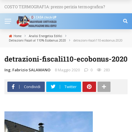
COSTO TERMOGRAFIA: prezzo perizia termografica?
NEWS
›
›
Home
Analisi Energetica Edifici
›
Detrazioni Fiscali al 110% Ecobonus 2020
detrazioni-fiscali110-ecobonus-2020
detrazioni-fiscali110-ecobonus-2020
Ing. Fabrizio SALAMANO
8 Maggio 2020
0
283
Condividi
Twitter