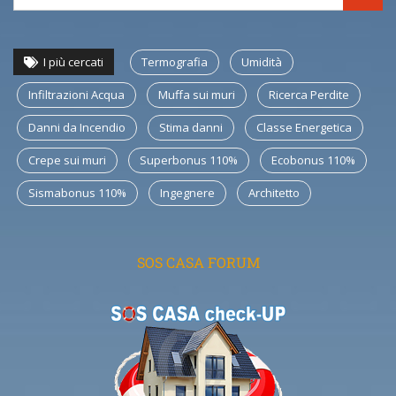
I più cercati
Termografia
Umidità
Infiltrazioni Acqua
Muffa sui muri
Ricerca Perdite
Danni da Incendio
Stima danni
Classe Energetica
Crepe sui muri
Superbonus 110%
Ecobonus 110%
Sismabonus 110%
Ingegnere
Architetto
SOS CASA FORUM