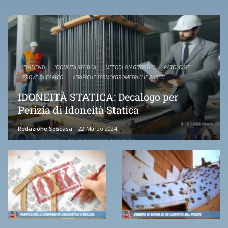
CEDIMENTI
IDONEITÀ STATICA
METODI DIAGNOSTICI
PATOLOGIE
PROVE DI CARICO
VERIFICHE TERMOIGROMETRICHE PARETI
IDONEITÀ STATICA: Decalogo per
Perizia di Idoneità Statica
Redazione Soscasa
22 Marzo 2024