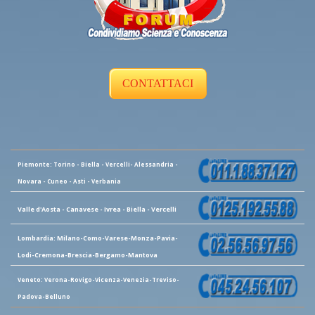
CONTATTACI
Piemonte: Torino - Biella - Vercelli- Alessandria -
Novara - Cuneo - Asti - Verbania
Valle d'Aosta - Canavese - Ivrea - Biella - Vercelli
Lombardia: Milano-Como-Varese-Monza-Pavia-
Lodi-Cremona-Brescia-Bergamo-Mantova
Veneto: Verona-Rovigo-Vicenza-Venezia-Treviso-
Padova-Belluno