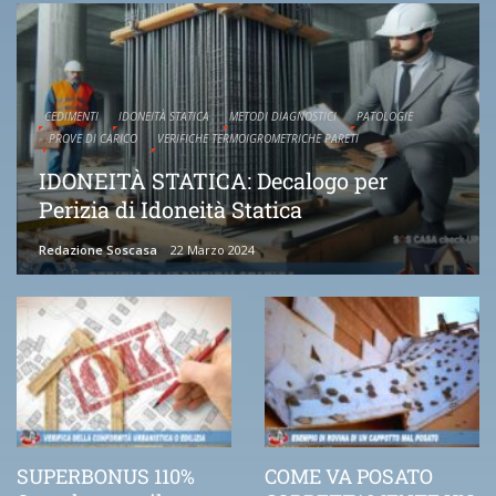
CEDIMENTI
IDONEITÀ STATICA
METODI DIAGNOSTICI
PATOLOGIE
PROVE DI CARICO
VERIFICHE TERMOIGROMETRICHE PARETI
IDONEITÀ STATICA: Decalogo per
Perizia di Idoneità Statica
Redazione Soscasa
22 Marzo 2024
SUPERBONUS 110%
COME VA POSATO