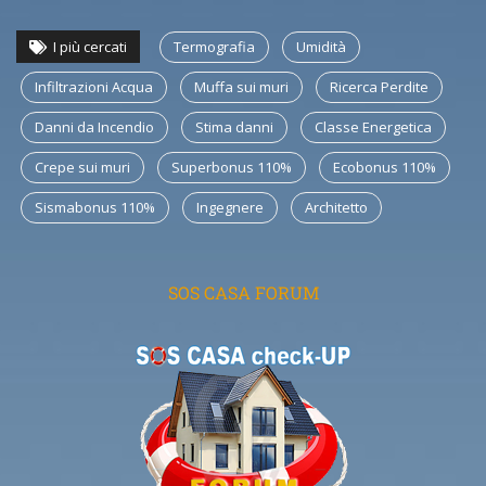
I più cercati
Termografia
Umidità
Infiltrazioni Acqua
Muffa sui muri
Ricerca Perdite
Danni da Incendio
Stima danni
Classe Energetica
Crepe sui muri
Superbonus 110%
Ecobonus 110%
Sismabonus 110%
Ingegnere
Architetto
SOS CASA FORUM