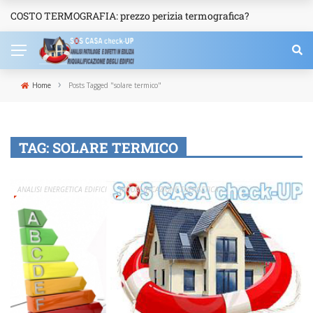
COSTO TERMOGRAFIA: prezzo perizia termografica?
NEWS
›
Home
Posts Tagged "solare termico"
TAG:
SOLARE TERMICO
ANALISI ENERGETICA EDIFICI
RIQUALIFICAZIONE ENERGETICA