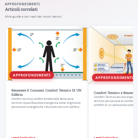
APPROFONDIMENTI
Articoli correlati
Altre guide e casi reali dei nostri tecnici.
APPROFONDIMENTI
APPROFONDIMENTI
Benessere E Consumi: Comfort Termico DI UN
Comfort Termico e Benessere
Edificio
Comfort Termico da cosa dipende 
comfort termico confort ambientale benessere
termico sensazione di comfort da
termico riqualificazione energetica come migliorare
comfort di un abitazione condizi
prestazioni energetiche riduzione consumi edificio…
ideali…
Leggi l’articolo
→
Leggi l’articolo
→