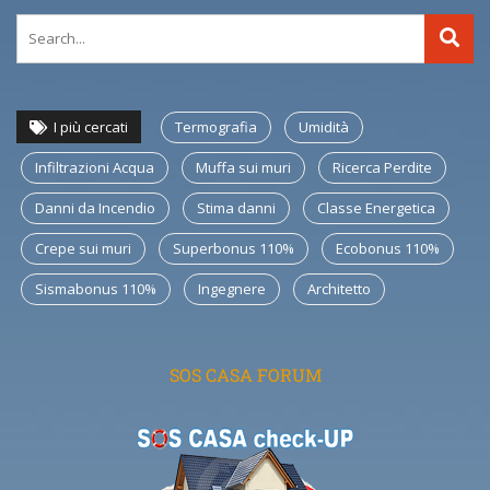
I più cercati
Termografia
Umidità
Infiltrazioni Acqua
Muffa sui muri
Ricerca Perdite
Danni da Incendio
Stima danni
Classe Energetica
Crepe sui muri
Superbonus 110%
Ecobonus 110%
Sismabonus 110%
Ingegnere
Architetto
SOS CASA FORUM