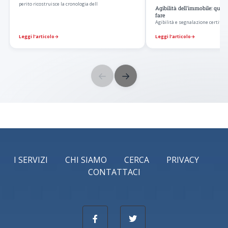
perito ricostruisce la cronologia dell
Agibilità dell'immobile: qua
fare
Agibilità e segnalazione certificat
Leggi l’articolo
→
Leggi l’articolo
→
←
→
I SERVIZI
CHI SIAMO
CERCA
PRIVACY
CONTATTACI