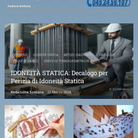
Padova-Belluno
CEDIMENTI
IDONEITÀ STATICA
METODI DIAGNOSTICI
PATOLOGIE
PROVE DI CARICO
VERIFICHE TERMOIGROMETRICHE PARETI
IDONEITÀ STATICA: Decalogo per
Perizia di Idoneità Statica
Redazione Soscasa
22 Marzo 2024