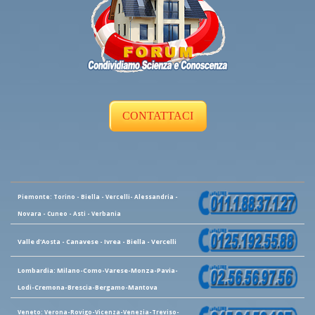
CONTATTACI
Piemonte: Torino - Biella - Vercelli- Alessandria -
Novara - Cuneo - Asti - Verbania
Valle d'Aosta - Canavese - Ivrea - Biella - Vercelli
Lombardia: Milano-Como-Varese-Monza-Pavia-
Lodi-Cremona-Brescia-Bergamo-Mantova
Veneto: Verona-Rovigo-Vicenza-Venezia-Treviso-