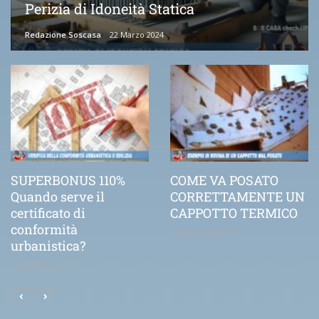
Perizia di Idoneità Statica
Redazione Soscasa
22 Marzo 2024
SUPERBONUS 110%
COME VA POSATO
Quando serve il
CORRETTAMENTE UN
certificato di
CAPPOTTO TERMICO
conformità
21 Novembre 2020
urbanistica?
25 Febbraio 2021