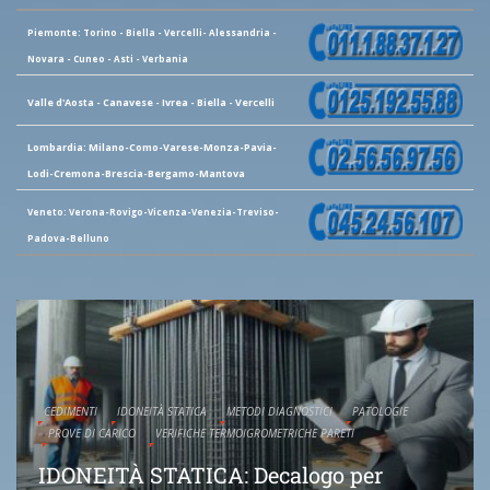
Piemonte: Torino - Biella - Vercelli- Alessandria -
Novara - Cuneo - Asti - Verbania
Valle d'Aosta - Canavese - Ivrea - Biella - Vercelli
Lombardia: Milano-Como-Varese-Monza-Pavia-
Lodi-Cremona-Brescia-Bergamo-Mantova
Veneto: Verona-Rovigo-Vicenza-Venezia-Treviso-
Padova-Belluno
CEDIMENTI
IDONEITÀ STATICA
METODI DIAGNOSTICI
PATOLOGIE
PROVE DI CARICO
VERIFICHE TERMOIGROMETRICHE PARETI
IDONEITÀ STATICA: Decalogo per