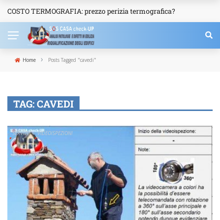
COSTO TERMOGRAFIA: prezzo perizia termografica?
NEWS
›
Home
Posts Tagged "cavedi"
TAG:
CAVEDI
SERVIZI
VIDEOISPEZIONI