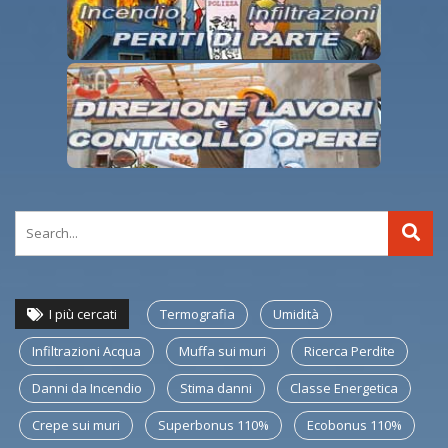
I più cercati
Termografia
Umidità
Infiltrazioni Acqua
Muffa sui muri
Ricerca Perdite
Danni da Incendio
Stima danni
Classe Energetica
Crepe sui muri
Superbonus 110%
Ecobonus 110%