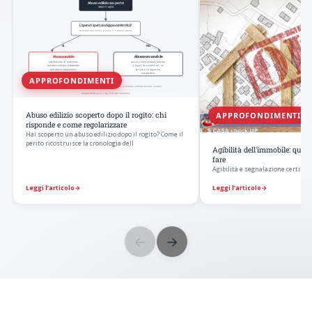
APPROFONDIMENTI
APPROFONDIMENTI
Abuso edilizio scoperto dopo il rogito: chi
risponde e come regolarizzare
Hai scoperto un abuso edilizio dopo il rogito? Come il
perito ricostruisce la cronologia dell
Agibilità dell'immobile: qua
fare
Agibilità e segnalazione certificat
Leggi l’articolo
→
Leggi l’articolo
→
←
→