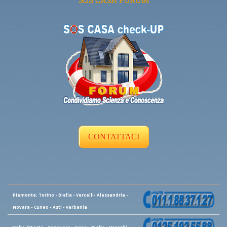
CONTATTACI
Piemonte: Torino - Biella - Vercelli- Alessandria -
Novara - Cuneo - Asti - Verbania