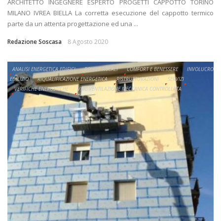
ARCHITETTO INGEGNERE ESPERTO PROGETTI CAPPOTTO TORINO
MILANO IVREA BIELLA La corretta esecuzione del cappotto termico
parte da un attenta progettazione ed una ...
Redazione Soscasa
8 Agosto 2020
ANALISI ENERGETICA EDIFICI
BONUS FISCALI
COMFORT E BENESSERE
INVOLUCRO
EDILIZIO
RIQUALIFICAZIONE ENERGETICA
RISTRUTTURAZIONI
SERVIZI
VERIFICHE ENERGETICHE
VMC VENTILAZIONE MECCANICA CONTROLLATA