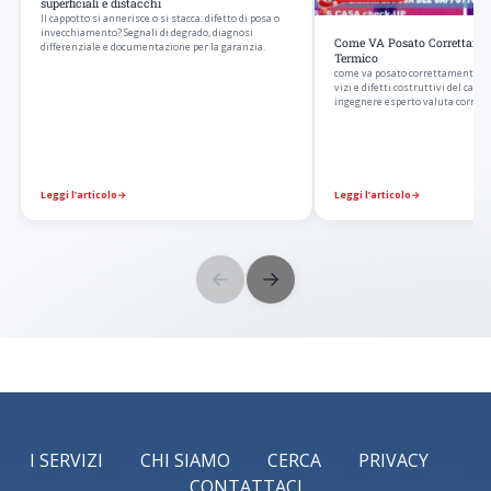
superficiali e distacchi
Il cappotto si annerisce o si stacca: difetto di posa o
invecchiamento? Segnali di degrado, diagnosi
Come VA Posato Correttame
differenziale e documentazione per la garanzia.
Termico
come va posato correttamente un
vizi e difetti costruttivi del capp
ingegnere esperto valuta corrett
Leggi l’articolo
→
Leggi l’articolo
→
←
→
I SERVIZI
CHI SIAMO
CERCA
PRIVACY
CONTATTACI