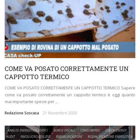
COME VA POSATO CORRETTAMENTE UN
CAPPOTTO TERMICO
COME VA POSATO CORRETTAMENTE UN CAPPOTTO TERMICO Sapere
come va posato correttamente un cappotto termico è oggi quanto
mai importante specie per ...
Redazione Soscasa
21 Novembre 2020
ANALISI ENERGETICA EDIFICI
BONUS FISCALI
CONDOMINIO
GREEN ENERGY
AUDIT
INVOLUCRO EDILIZIO
RIQUALIFICAZIONE
RIQUALIFICAZIONE ENERGETICA