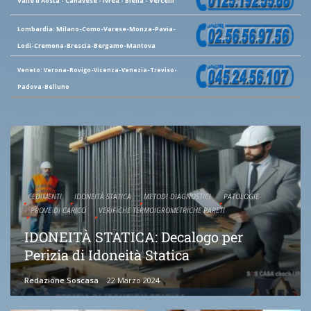
Valle d'Aosta - Canavese - Ivrea - Biella - Vercelli
Lombardia: Milano-Como-Varese-Monza-Pavia-
Lodi-Cremona-Brescia-Bergamo-Mantova
Veneto: Verona-Rovigo-Vicenza-Venezia-Treviso-
Padova-Belluno
CEDIMENTI
IDONEITÀ STATICA
METODI DIAGNOSTICI
PATOLOGIE
PROVE DI CARICO
VERIFICHE TERMOIGROMETRICHE PARETI
IDONEITÀ STATICA: Decalogo per
Perizia di Idoneità Statica
Redazione Soscasa
22 Marzo 2024