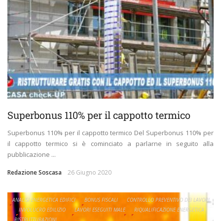
Superbonus 110% per il cappotto termico
Superbonus 110% per il cappotto termico Del Superbonus 110% per
il cappotto termico si è cominciato a parlarne in seguito alla
pubblicazione ...
Redazione Soscasa
26 Giugno 2020
ANALISI ENERGETICA EDIFICI
BONUS FISCALI
CONTROLLO PREVENTIVO DEI LAVORI
INVOLUCRO EDILIZIO
LAVORI ESEGUITI MALE
RIQUALIFICAZIONE ENERGETICA
RISTRUTTURAZIONI