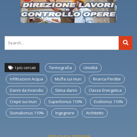
I più cercati
Termografia
Umidità
Infiltrazioni Acqua
Muffa sui muri
Ricerca Perdite
Danni da Incendio
Stima danni
Classe Energetica
Crepe sui muri
Superbonus 110%
Ecobonus 110%
Sismabonus 110%
Ingegnere
Architetto
SOS CASA FORUM