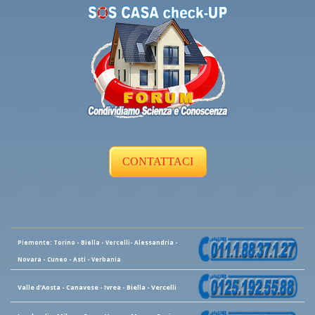
CONTATTACI
Piemonte: Torino - Biella - Vercelli- Alessandria -
Novara - Cuneo - Asti - Verbania
Valle d'Aosta - Canavese - Ivrea - Biella - Vercelli