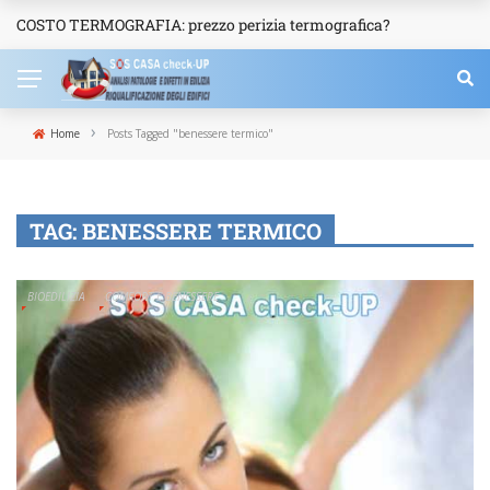
COSTO TERMOGRAFIA: prezzo perizia termografica?
NEWS
›
Home
Posts Tagged "benessere termico"
TAG:
BENESSERE TERMICO
BIOEDILIZIA
COMFORT E BENESSERE