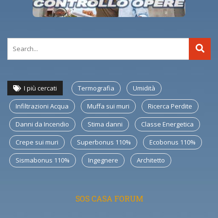
I più cercati
Termografia
Umidità
Infiltrazioni Acqua
Muffa sui muri
Ricerca Perdite
Danni da Incendio
Stima danni
Classe Energetica
Crepe sui muri
Superbonus 110%
Ecobonus 110%
Sismabonus 110%
Ingegnere
Architetto
SOS CASA FORUM