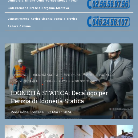
Lombardia: Milano-Como-Varese-Monza-Pavia-
Lodi-Cremona-Brescia-Bergamo-Mantova
Veneto: Verona-Rovigo-Vicenza-Venezia-Treviso-
Padova-Belluno
CEDIMENTI
IDONEITÀ STATICA
METODI DIAGNOSTICI
PATOLOGIE
PROVE DI CARICO
VERIFICHE TERMOIGROMETRICHE PARETI
IDONEITÀ STATICA: Decalogo per
Perizia di Idoneità Statica
Redazione Soscasa
22 Marzo 2024