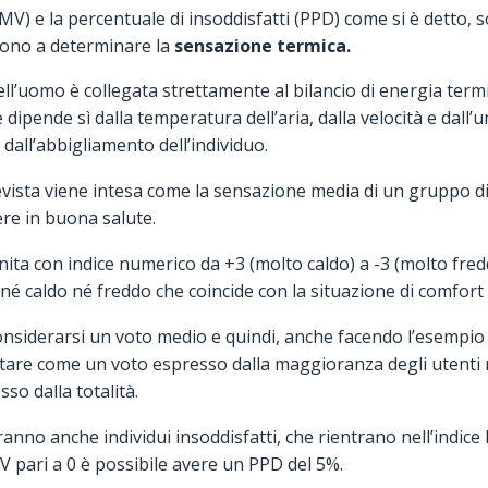
MV) e la percentuale di insoddisfatti (PPD) come si è detto, s
vono a determinare la
sensazione termica.
ll’uomo è collegata strettamente al bilancio di energia ter
 dipende sì dalla temperatura dell’aria, dalla velocità e dall’u
 e dall’abbigliamento dell’individuo.
ista viene intesa come la sensazione media di un gruppo di
re in buona salute.
nita con indice numerico da +3 (molto caldo) a -3 (molto fred
 né caldo né freddo che coincide con la situazione di comfort
siderarsi un voto medio e quindi, anche facendo l’esempio d
retare come un voto espresso dalla maggioranza degli utenti
sso dalla totalità.
saranno anche individui insoddisfatti, che rientrano nell’indic
V pari a 0 è possibile avere un PPD del 5%.