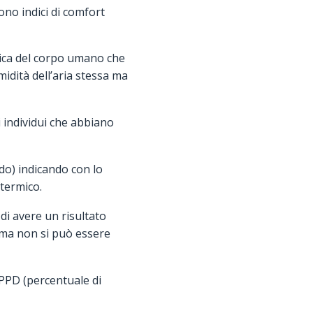
ono indici di comfort
mica del corpo umano che
midità dell’aria stessa ma
 individui che abbiano
do) indicando con lo
 termico.
i avere un risultato
 ma non si può essere
e PPD (percentuale di